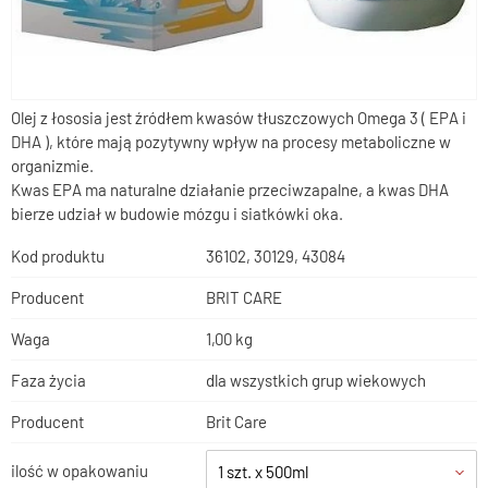
Olej z łososia jest źródłem kwasów tłuszczowych Omega 3 ( EPA i
DHA ), które mają pozytywny wpływ na procesy metaboliczne w
organizmie.
Kwas EPA ma naturalne działanie przeciwzapalne, a kwas DHA
bierze udział w budowie mózgu i siatkówki oka.
Kod produktu
36102, 30129, 43084
Producent
BRIT CARE
Waga
1,00 kg
Faza życia
dla wszystkich grup wiekowych
Producent
Brit Care
ilość w opakowaniu
1 szt. x 500ml