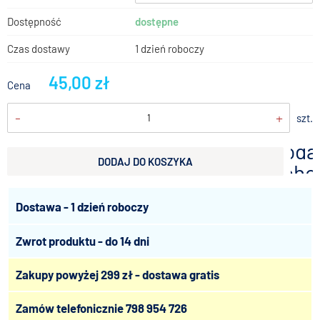
Dostępność
dostępne
Czas dostawy
1 dzień roboczy
45,00 zł
Cena
-
+
szt.
doda
DODAJ DO KOSZYKA
scho
Dostawa - 1 dzień roboczy
Zwrot produktu - do 14 dni
Zakupy powyżej 299 zł - dostawa gratis
Zamów telefonicznie
798 954 726