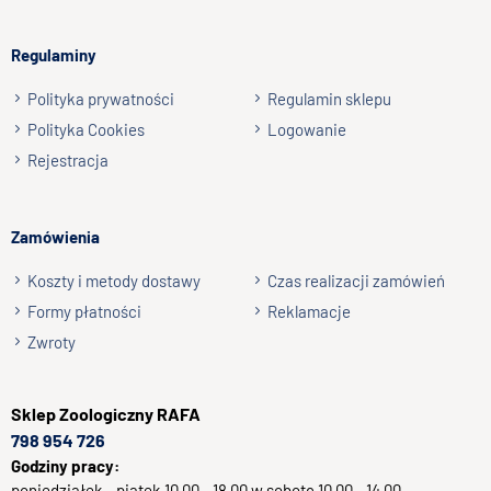
np. Agnieszka z Wrocławia, Mateusz z Gdańska
Regulaminy
Wyślij opinię
Polityka prywatności
Regulamin sklepu
Polityka Cookies
Logowanie
Rejestracja
Zamówienia
Koszty i metody dostawy
Czas realizacji zamówień
Formy płatności
Reklamacje
Zwroty
Sklep
Zoologiczny RAFA
798 954 726
Godziny pracy:
poniedziałek - piątek 10.00 - 18.00 w sobotę 10.00 - 14.00