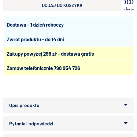
doda
DODAJ DO KOSZYKA
scho
Dostawa - 1 dzień roboczy
Zwrot produktu - do 14 dni
Zakupy powyżej 299 zł - dostawa gratis
Zamów telefonicznie
798 954 726