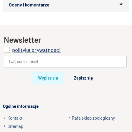
Zapytaj o produkt
Kupiłeś ten produkt?
Oceń go!
Ten produkt nie posiada jeszcze opinii
Newsletter
polityka prywatności
Dodaj opinię o produkcie
Twoja ocena
Bardzo dobry
Wypisz się
Zapisz się
Twoja opinia o produkcie
Ogólne informacje
Kontakt
Rafa sklep zoologiczny
Podpis
Sitemap