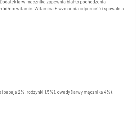
w. Dodatek larw mącznika zapewnia białko pochodzenia
m źródłem witamin. Witamina E wzmacnia odporność i spowalnia
 (papaja 2%, rodzynki 1,5%), owady (larwy mącznika 4%),