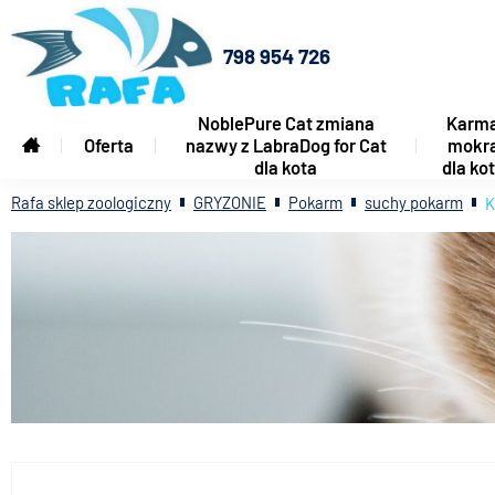
798 954 726
NoblePure Cat zmiana
Karm
Oferta
nazwy z LabraDog for Cat
mokr
dla kota
dla ko
Rafa sklep zoologiczny
GRYZONIE
Pokarm
suchy pokarm
K