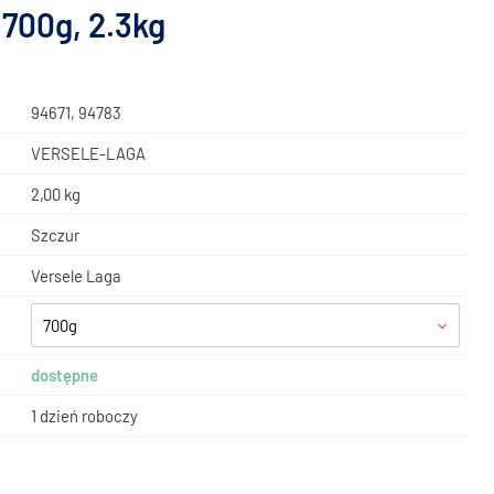
 700g, 2.3kg
94671, 94783
VERSELE-LAGA
2,00 kg
Szczur
Versele Laga
700g
dostępne
1 dzień roboczy
ł