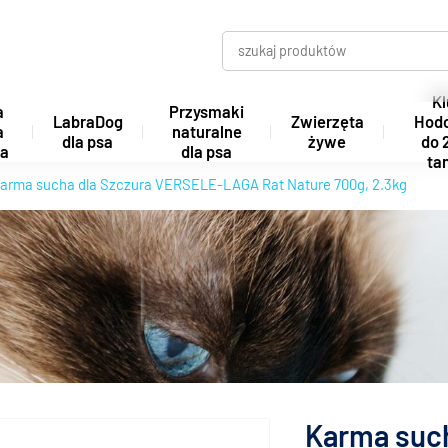
Kl
a
Przysmaki
LabraDog
Zwierzęta
Hod
a
naturalne
dla psa
żywe
do 
ta
dla psa
tan
arma sucha dla Szczura VERSELE-LAGA Rat Nature 700g, 2.3kg
Karma suc