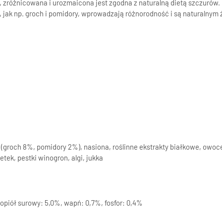
w, zróżnicowana i urozmaicona jest zgodna z naturalną dietą szczuró
, jak np. groch i pomidory, wprowadzają różnorodność i są naturalny
(groch 8%, pomidory 2%), nasiona, roślinne ekstrakty białkowe, owoce
etek, pestki winogron, algi, jukka
opiół surowy: 5,0%, wapń: 0,7%, fosfor: 0,4%