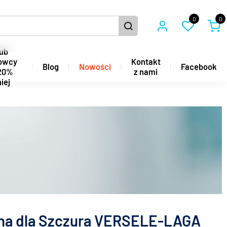
0
0
ub
owcy
Kontakt
Blog
Nowości
Facebook
20%
z nami
iej
ha dla Szczura VERSELE-LAGA