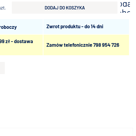
dodaj
szt.
DODAJ DO KOSZYKA
scho
Zwrot produktu - do 14 dni
 roboczy
99 zł - dostawa
Zamów telefonicznie
798 954 726