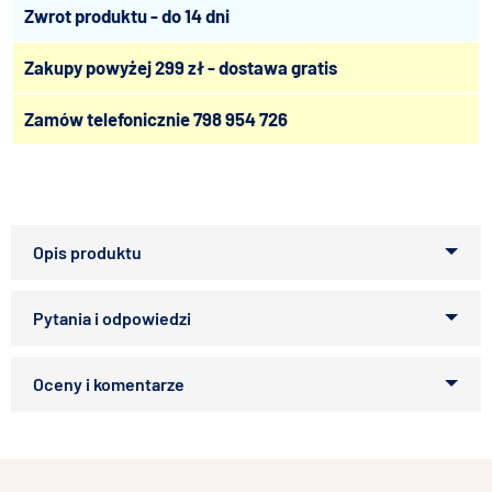
Zwrot produktu - do 14 dni
Zakupy powyżej 299 zł - dostawa gratis
Zamów telefonicznie
798 954 726
ZABAWKA PLUSZOWA OWCA BEŻOWA 35CM
Zabawki pluszowe wykonane są z bardzo dobrej jakości
pluszu, który jest przyjemny w dotyku i łatwy w utrzymaniu
Zapytaj o produkt
czystości.
Kupiłeś ten produkt?
Oceń go!
Zabawki te są przeznaczone dla każdej grupy wiekowej psa