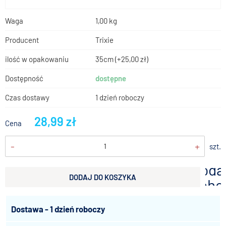
Waga
1,00 kg
Producent
Trixie
ilość w opakowaniu
35cm
(+25,00 zł)
Dostępność
dostępne
Czas dostawy
1 dzień roboczy
28,99 zł
Cena
-
+
szt.
doda
DODAJ DO KOSZYKA
scho
Dostawa - 1 dzień roboczy