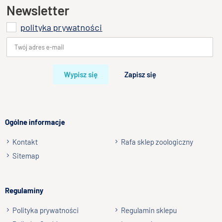
- szczeniak, Junior, Dorosły, Senior
Ten produkt nie posiada jeszcze opinii
Newsletter
polityka prywatności
Dodaj opinię o produkcie
Twoja ocena
Bardzo dobry
Wypisz się
Zapisz się
Twoja opinia o produkcie
Ogólne informacje
Kontakt
Rafa sklep zoologiczny
Podpis
Sitemap
np. Agnieszka z Wrocławia, Mateusz z Gdańska
Regulaminy
Wyślij opinię
Polityka prywatności
Regulamin sklepu