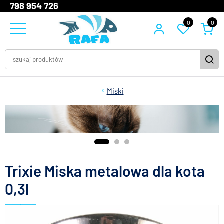
798 954 726
0
0
Miski
Trixie Miska metalowa dla kota
0,3l