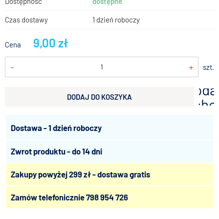
Dostępność
dostępne
Czas dostawy
1 dzień roboczy
9,00 zł
Cena
-
+
szt.
doda
DODAJ DO KOSZYKA
scho
Dostawa - 1 dzień roboczy
Zwrot produktu - do 14 dni
Zakupy powyżej 299 zł - dostawa gratis
Zamów telefonicznie
798 954 726