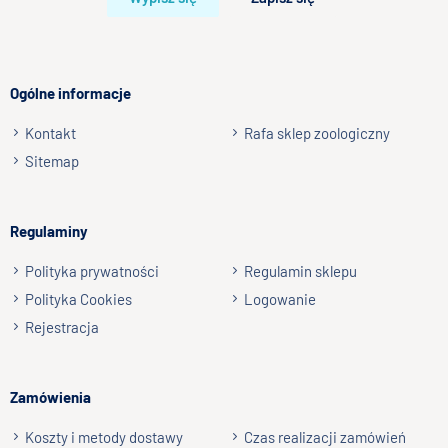
Twoja opinia o produkcie
Ogólne informacje
Kontakt
Rafa sklep zoologiczny
Podpis
Sitemap
np. Agnieszka z Wrocławia, Mateusz z Gdańska
Regulaminy
Wyślij opinię
Polityka prywatności
Regulamin sklepu
Polityka Cookies
Logowanie
Rejestracja
Zamówienia
Koszty i metody dostawy
Czas realizacji zamówień