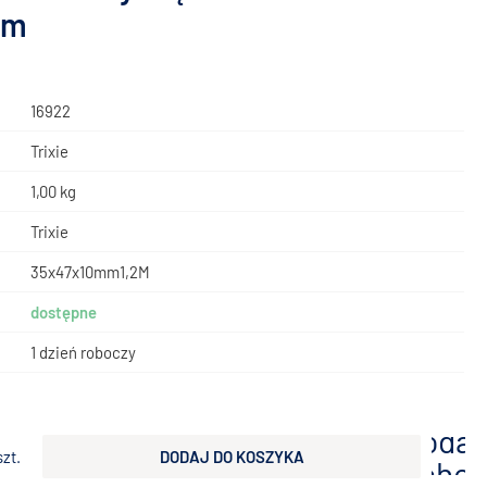
mm
16922
Trixie
1,00 kg
Trixie
35x47x10mm1,2M
dostępne
1 dzień roboczy
ł
dodaj
szt.
DODAJ DO KOSZYKA
scho