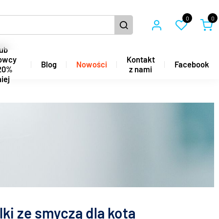
0
0
ub
owcy
Kontakt
Blog
Nowości
Facebook
20%
z nami
iej
elki ze smyczą dla kota