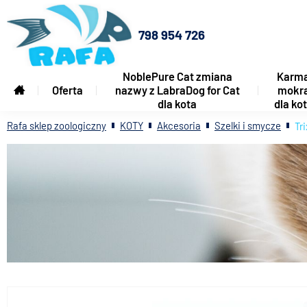
798 954 726
NoblePure Cat zmiana
Karm
Oferta
nazwy z LabraDog for Cat
mokr
dla kota
dla ko
Rafa sklep zoologiczny
KOTY
Akcesoria
Szelki i smycze
Tr