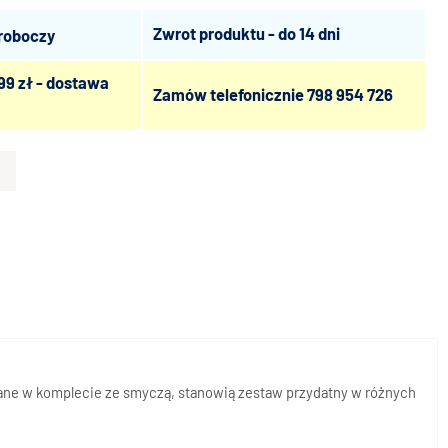
Zwrot produktu - do 14 dni
 roboczy
99 zł - dostawa
Zamów telefonicznie
798 954 726
brane w komplecie ze smyczą, stanowią zestaw przydatny w różnych