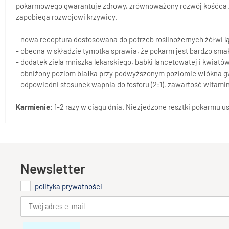
pokarmowego gwarantuje zdrowy, zrównoważony rozwój kośćca żół
zapobiega rozwojowi krzywicy.
- nowa receptura dostosowana do potrzeb roślinożernych żółwi lą
- obecna w składzie tymotka sprawia, że pokarm jest bardzo sma
- dodatek ziela mniszka lekarskiego, babki lancetowatej i kwiat
- obniżony poziom białka przy podwyższonym poziomie włókna g
- odpowiedni stosunek wapnia do fosforu (2:1), zawartość witam
Karmienie
: 1-2 razy w ciągu dnia. Niezjedzone resztki pokarmu u
Newsletter
polityka prywatności