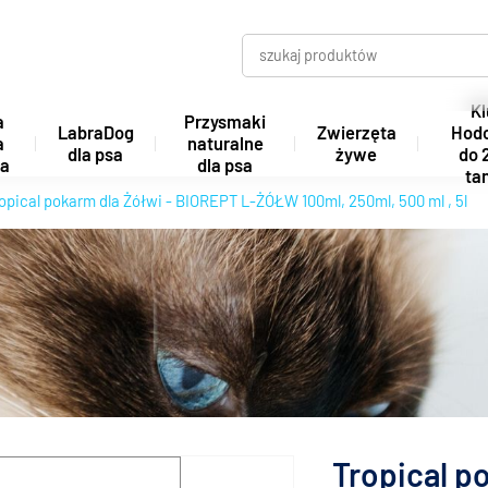
Kl
a
Przysmaki
LabraDog
Zwierzęta
Hod
a
naturalne
dla psa
żywe
do 
ta
dla psa
tan
opical pokarm dla Żółwi - BIOREPT L-ŻÓŁW 100ml, 250ml, 500 ml , 5l
Tropical p