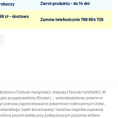
Zwrot produktu - do 14 dni
 roboczy
99 zł - dostawa
Zamów telefonicznie
798 954 726
obrzeżony
(Testudo marginata
) i stepowy (
Testudo horsfieldii
). W
grupie przygotowaliśmy Biorept L – wieloskładnikowy pokarm w
o pokrywa zapotrzebowanie pokarmowe roślinożernych żółwi.
a lekarskiego, babki lancetowatej i kwiatów nagietka zapewnia
 Obniżony poziom białka przy podwyższonym poziomie włókna