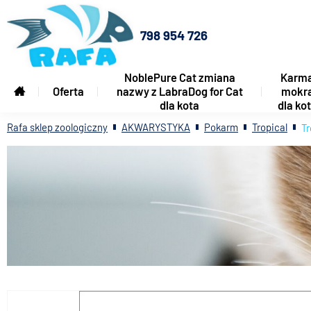
798 954 726
NoblePure Cat zmiana
Karm
Oferta
nazwy z LabraDog for Cat
mokr
dla kota
dla ko
Rafa sklep zoologiczny
AKWARYSTYKA
Pokarm
Tropical
Tr