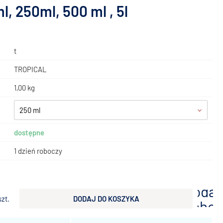
, 250ml, 500 ml , 5l
t
TROPICAL
1,00 kg
250 ml
dostępne
1 dzień roboczy
dodaj
szt.
DODAJ DO KOSZYKA
scho