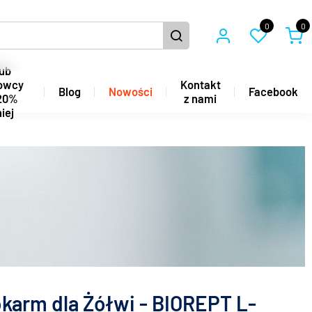
0
0
ub
owcy
Kontakt
Blog
Nowości
Facebook
20%
z nami
iej
okarm dla Żółwi - BIOREPT L-