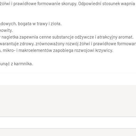
wi i prawidłowe formowanie skorupy. Odpowiedni stosunek wapnia do
dowych, bogata w trawy i zioła.
kowity.
ów nagietka zapewnia cenne substancje odżywcze i atrakcyjny aromat.
warantuje zdrowy, zrównoważony rozwój żółwi i prawidłowe formowan
in, mikro- i makroelementów zapobiega rozwojowi krzywicy.
sunąć z karmnika.