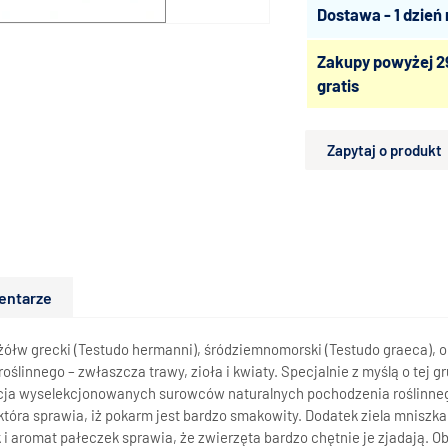
Dostawa - 1 dzień
Zakupy powyżej 2
gratis
Zapytaj o produkt
entarze
ółw grecki (
Testudo hermanni
), śródziemnomorski (
Testudo graeca
), 
linnego – zwłaszcza trawy, zioła i kwiaty. Specjalnie z myślą o tej 
ja wyselekcjonowanych surowców naturalnych pochodzenia roślinneg
która sprawia, iż pokarm jest bardzo smakowity. Dodatek ziela mniszk
i aromat pałeczek sprawia, że zwierzęta bardzo chętnie je zjadają.