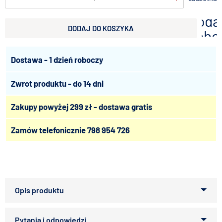
doda
DODAJ DO KOSZYKA
scho
Dostawa - 1 dzień roboczy
Zwrot produktu - do 14 dni
Zakupy powyżej 299 zł - dostawa gratis
Zamów telefonicznie
798 954 726
Woolf Soft Cubes Monoprotein Rabbit to mięsny