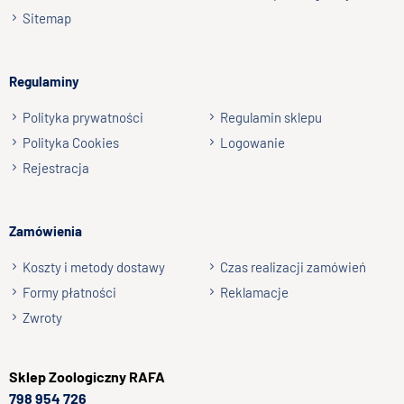
Podpis
Sitemap
np. Agnieszka z Wrocławia, Mateusz z Gdańska
Regulaminy
Wyślij opinię
Polityka prywatności
Regulamin sklepu
Polityka Cookies
Logowanie
Rejestracja
Zamówienia
Koszty i metody dostawy
Czas realizacji zamówień
Formy płatności
Reklamacje
Zwroty
Sklep
Zoologiczny RAFA
798 954 726