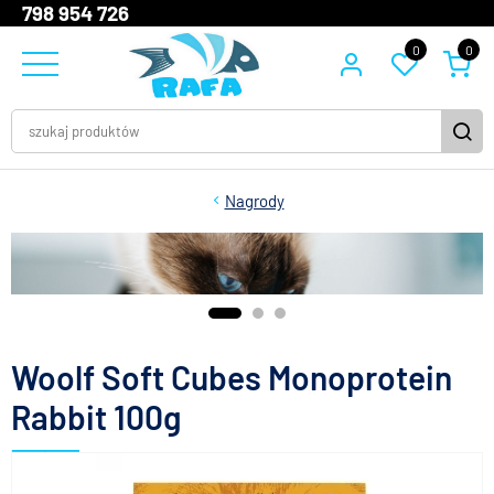
798 954 726
0
0
Nagrody
Woolf Soft Cubes Monoprotein
Rabbit 100g