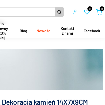
0
0
ub
owcy
Kontakt
Blog
Nowości
Facebook
20%
z nami
iej
Dekoracja kamień 14X7X9CM