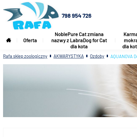
798 954 726
NoblePure Cat zmiana
Karm
Oferta
nazwy z LabraDog for Cat
mokr
dla kota
dla ko
Rafa sklep zoologiczny
AKWARYSTYKA
Ozdoby
AQUANOVA De