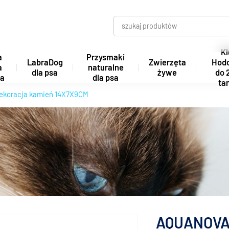
Kl
a
Przysmaki
LabraDog
Zwierzęta
Hod
a
naturalne
dla psa
żywe
do 
ta
dla psa
tan
koracja kamień 14X7X9CM
AQUANOVA 