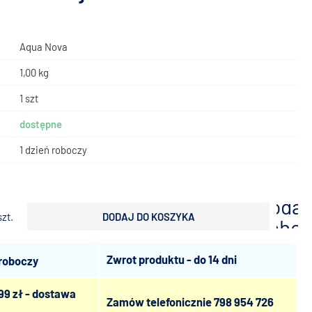
Aqua Nova
1,00 kg
1 szt
dostępne
1 dzień roboczy
dodaj
szt.
DODAJ DO KOSZYKA
scho
Zwrot produktu - do 14 dni
 roboczy
99 zł - dostawa
Zamów telefonicznie
798 954 726