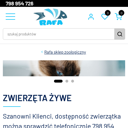
798 954 726
0
0
Rafa sklep zoologiczny
ZWIERZĘTA ŻYWE
Szanowni Klienci, dostępność zwierzątka
można sprawdzić telefonicznie 798 954