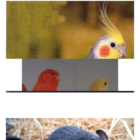
Króliki miniaturki Kraków
Świnki morskie Kraków
Chomiki dżungarskie i roborowskiego
Chomiki syryjskie
Papugi Faliste
Papugi Nierozłączki
Papugi Nimfy
Kanarki