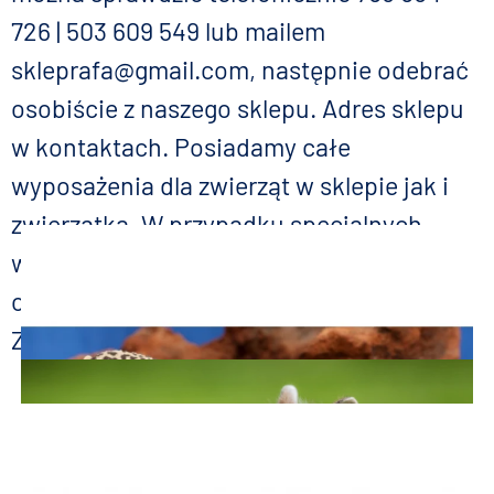
726 | 503 609 549 lub mailem
skleprafa@gmail.com, następnie odebrać
osobiście z naszego sklepu. Adres sklepu
w kontaktach. Posiadamy całe
wyposażenia dla zwierząt w sklepie jak i
zwierzątka. W przypadku specjalnych
wymagań dotyczących zwierzątka czas
oczekiwania nie jest dłuższy niż 7 dni.
Zapraszamy.
Żółwie Wodno-Lądowe
Gekon Lamparci