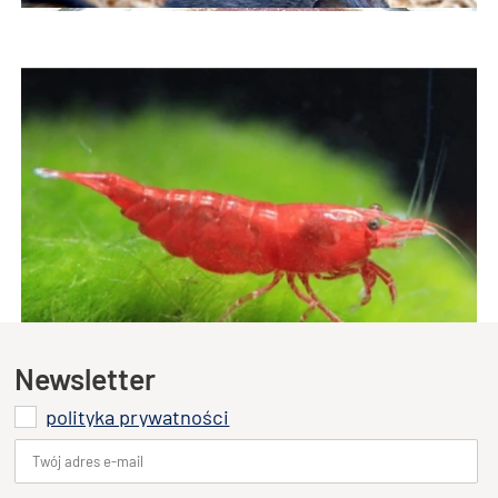
Szynszyla
Koszatniczki
Ryby akwariowe
Pokarmy Żywe i mrożone dla ryb i żółwi
Krewetki
Newsletter
polityka prywatności