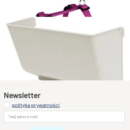
domki
klatki i transportery
szelki
paśniki
Newsletter
polityka prywatności