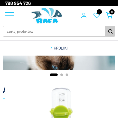
798 954 726
0
0
KRÓLIKI
Akcesoria
miski