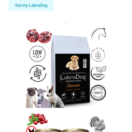
Karmy LabraDog
.