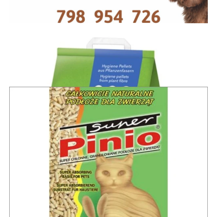
Żwirek dla kota i gryzoni Cat's Best Universal 20l
29,00 zł
Dodaj do koszyka
Żwirek dla kota i gryzoni Benek Super Pinio Granulat 10L
45,00 zł