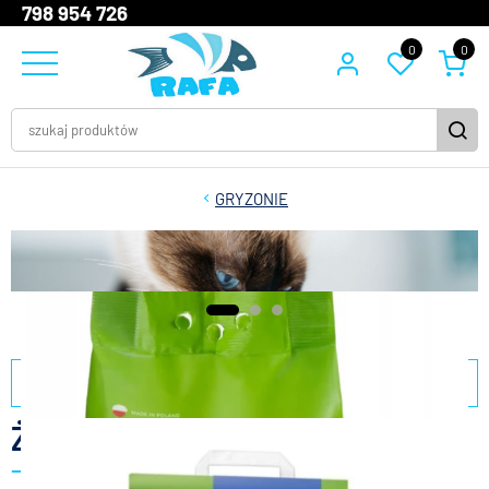
798 954 726
0
0
GRYZONIE
filtry
Żwirki