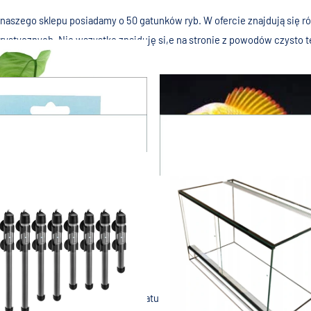
naszego sklepu posiadamy o 50 gatunków ryb. W ofercie znajdują się ró
rystycznych. Nie wszystko znajduję si,e na stronie z powodów czysto t
naszego sklepu posiadamy o 50 gatunków ryb. W ofercie znajdują się ró
Rośliny
Ryby
rystycznych. Nie wszystko znajduję si,e na stronie z powodów czysto t
a dowóz akwaria osobisty aby pominąć problemy związane z kurierami.
Żółwie
Pokarm
Pokrywy
Ramki pod akwaria
Grzałki
Terrarium
naszego sklepu posiadamy o 50 gatunków ryb. W ofercie znajdują się ró