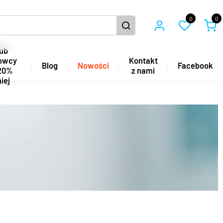
0
0
ub
owcy
Kontakt
Blog
Nowości
Facebook
20%
z nami
iej