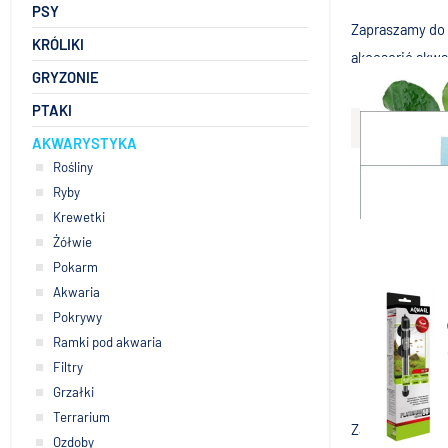
PSY
Zapraszamy do 
KRÓLIKI
akcesorió akwa
GRYZONIE
PTAKI
Więcej
AKWARYSTYKA
Rośliny
Ryby
Zapraszamy do 
Krewetki
akcesorió akwa
Żółwie
Pokarm
terenie Krakow
Akwaria
Zwiń
Pokrywy
Ramki pod akwaria
Filtry
Grzałki
Terrarium
Zapraszamy do 
Ozdoby