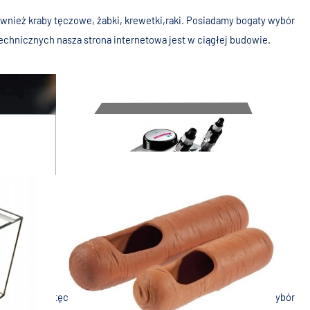
wnież kraby tęczowe, żabki, krewetki,raki. Posiadamy bogaty wybór
echnicznych nasza strona internetowa jest w ciągłej budowie.
wnież kraby tęczowe, żabki, krewetki,raki. Posiadamy bogaty wybór
Krewetki
echnicznych nasza strona internetowa jest w ciągłej budowie. Na
Akwaria
Filtry
Ozdoby
wnież kraby tęczowe, żabki, krewetki,raki. Posiadamy bogaty wybór