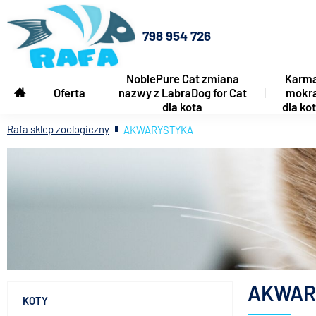
798 954 726
NoblePure Cat zmiana
Karm
Oferta
nazwy z LabraDog for Cat
mokr
dla kota
dla ko
Rafa sklep zoologiczny
AKWARYSTYKA
AKWAR
KOTY