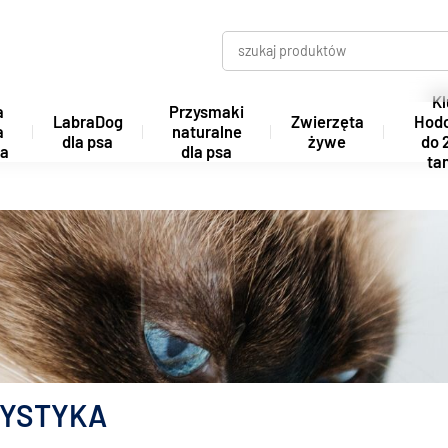
Kl
a
Przysmaki
LabraDog
Zwierzęta
Hod
a
naturalne
dla psa
żywe
do 
ta
dla psa
tan
YSTYKA