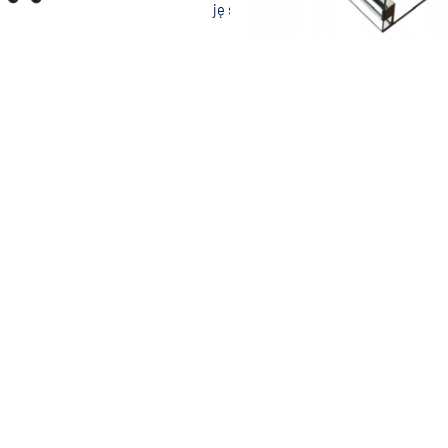
rystycznych. Nie wszystko znajduję si,e na stronie z powodów czysto t