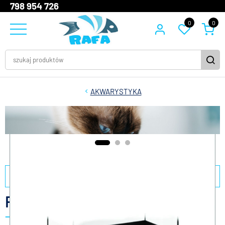
798 954 726
0
0
AKWARYSTYKA
filtry
Ramki pod akwaria