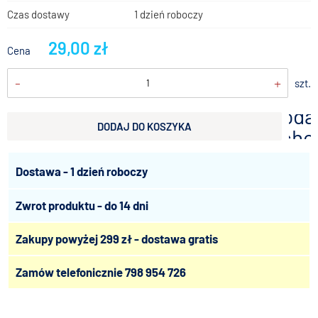
Czas dostawy
1 dzień roboczy
29,00 zł
Cena
-
+
szt.
doda
DODAJ DO KOSZYKA
scho
Dostawa - 1 dzień roboczy
Zwrot produktu - do 14 dni
Zakupy powyżej 299 zł - dostawa gratis
Zamów telefonicznie
798 954 726