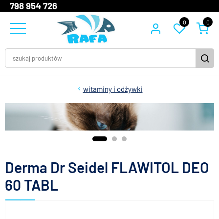
798 954 726
0
0
witaminy i odżywki
Derma Dr Seidel FLAWITOL DEO
60 TABL