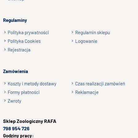
np. Agnieszka z Wrocławia, Mateusz z Gdańska
Regulaminy
Wyślij opinię
Polityka prywatności
Regulamin sklepu
Polityka Cookies
Logowanie
Rejestracja
Zamówienia
Koszty i metody dostawy
Czas realizacji zamówień
Formy płatności
Reklamacje
Zwroty
Sklep
Zoologiczny RAFA
798 954 726
Godziny pracy: