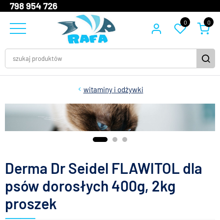
798 954 726
0
0
witaminy i odżywki
Derma Dr Seidel FLAWITOL dla
psów dorosłych 400g, 2kg
proszek