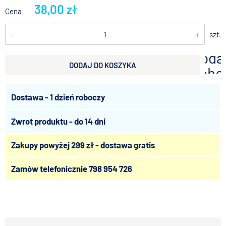
38,00 zł
Cena
-
+
szt.
doda
DODAJ DO KOSZYKA
scho
Dostawa - 1 dzień roboczy
Zwrot produktu - do 14 dni
Zakupy powyżej 299 zł - dostawa gratis
Zamów telefonicznie
798 954 726