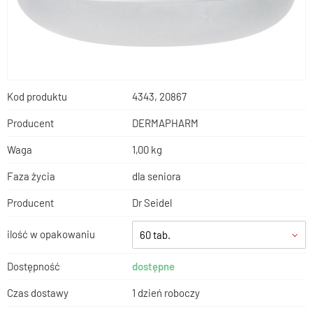
Kod produktu
4343, 20867
Producent
DERMAPHARM
Waga
1,00 kg
Faza życia
dla seniora
Producent
Dr Seidel
ilość w opakowaniu
60 tab.
Dostępność
dostępne
Czas dostawy
1 dzień roboczy