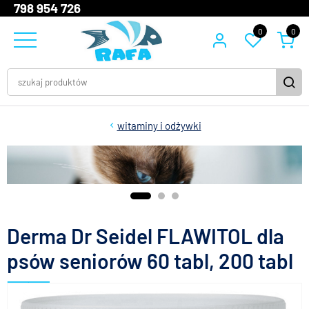
798 954 726
0
0
witaminy i odżywki
Derma Dr Seidel FLAWITOL dla
psów seniorów 60 tabl, 200 tabl