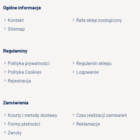
Flawonoidy
opóźniające procesy starzenia
Ogólne informacje
Witamina A wspierająca
wzrok
, biotyna, cynk i miedź
dla
zdrowej skóry i sierści
Kontakt
Rafa sklep zoologiczny
Podpis
Witamina D dla
zdrowych kości i stawó
Sitemap
np. Agnieszka z Wrocławia, Mateusz z Gdańska
Regulaminy
Wyślij opinię
Polityka prywatności
Regulamin sklepu
Polityka Cookies
Logowanie
Rejestracja
Zamówienia
Koszty i metody dostawy
Czas realizacji zamówień
Formy płatności
Reklamacje
Zwroty