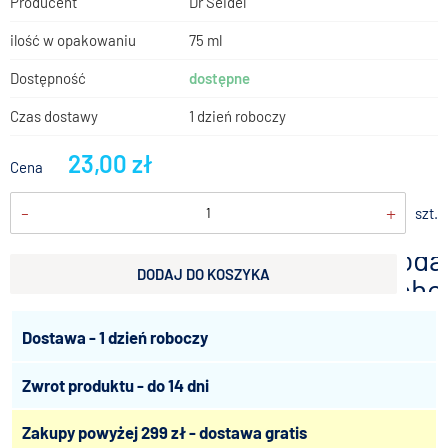
Producent
Dr Seidel
ilość w opakowaniu
75 ml
Dostępność
dostępne
Czas dostawy
1 dzień roboczy
23,00 zł
Cena
-
+
szt.
doda
DODAJ DO KOSZYKA
scho
Dostawa - 1 dzień roboczy
Zwrot produktu - do 14 dni
Zakupy powyżej 299 zł - dostawa gratis