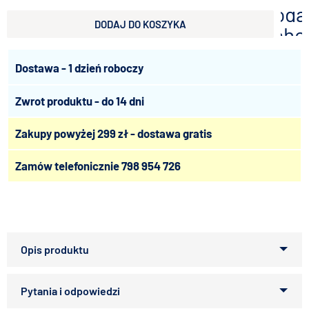
doda
DODAJ DO KOSZYKA
scho
Dostawa - 1 dzień roboczy
Zwrot produktu - do 14 dni
Zakupy powyżej 299 zł - dostawa gratis
Zamów telefonicznie
798 954 726
Profesjonalne akwarium spełniające swoje funkcje w
akwarystyce morskiej i słodkowodnej. Wykonane ze szkła