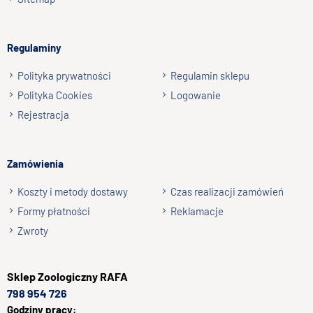
np. Agnieszka z Wrocławia, Mateusz z Gdańska
Regulaminy
Wyślij opinię
Polityka prywatności
Regulamin sklepu
Polityka Cookies
Logowanie
Rejestracja
Zamówienia
Koszty i metody dostawy
Czas realizacji zamówień
Formy płatności
Reklamacje
Zwroty
Sklep
Zoologiczny RAFA
798 954 726
Godziny pracy: