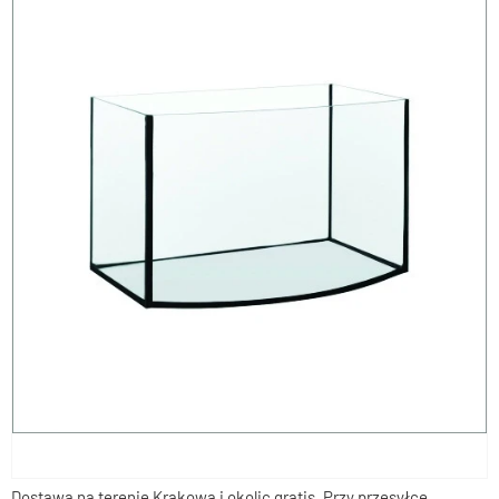
Dostawą na terenie Krakowa i okolic gratis. Przy przesyłce