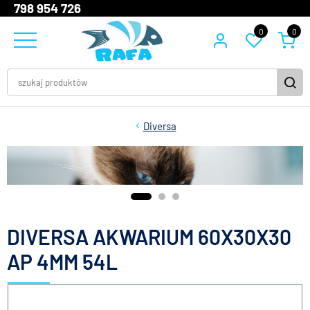
798 954 726
0
0
Diversa
DIVERSA AKWARIUM 60X30X30
AP 4MM 54L