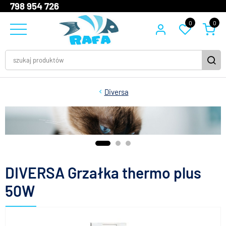
798 954 726
0
0
Diversa
DIVERSA Grzałka thermo plus
50W