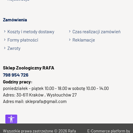
długość: 14 cm,
do 50l.
Charakterystyka
Zamówienia
Koszty i metody dostawy
Czas realizacji zamówień
mała wysokość - tylko 14 cm
Formy płatności
Reklamacje
szeroki wachlarz zastosowania - do akwarystyki
Zwroty
słodkowodnej i morskiej
wyposażona w termostat
utrzymuje temperaturę wody - możliwość ustawienia
Sklep
Zoologiczny RAFA
o
temperatury od 18 do 35
C
798 954 726
wodoszczelna - stopień ochrony IP68
Godziny pracy:
działa zanurzona w wodzie - na grzałce jest
poniedziałek - piątek 10.00 - 18.00 w sobotę 10.00 - 14.00
umieszczone oznaczenie poziomu minimalnego
Adres:
30-611
Kraków
, Wysłouchów 27
zanurzenia w wodzie (zdjęcie w galerii zdjęć); należy
Adres mail:
skleprafa@gmail.com
pamiętać o uzupełnianiu wody w akwarium, która
nieustannie paruje
wykonana ze specjalnego szkła o podwyższonej
odporności
bezpieczna w użytkowaniu - II klasa ochronności
Wszystkie prawa zastrzeżone © 2026
Rafa
E-Commerce platform by