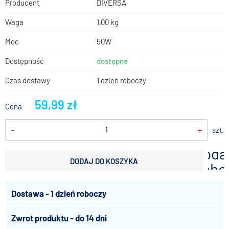
Producent
DIVERSA
Waga
1,00 kg
Moc
50W
Dostępność
dostępne
Czas dostawy
1 dzień roboczy
59,99 zł
Cena
-
+
szt.
doda
DODAJ DO KOSZYKA
scho
Dostawa - 1 dzień roboczy
Zwrot produktu - do 14 dni