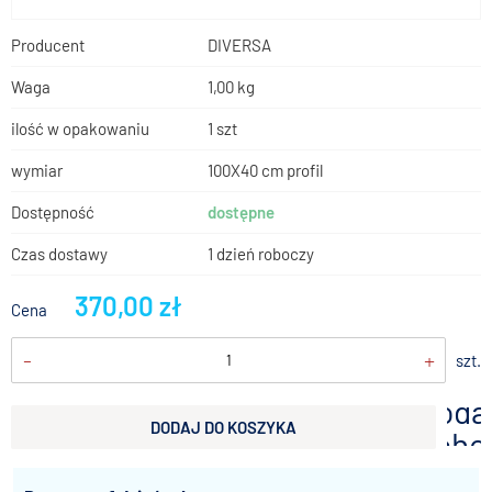
Producent
DIVERSA
Waga
1,00 kg
ilość w opakowaniu
1 szt
wymiar
100X40 cm profil
Dostępność
dostępne
Czas dostawy
1 dzień roboczy
370,00 zł
Cena
-
+
szt.
doda
DODAJ DO KOSZYKA
scho