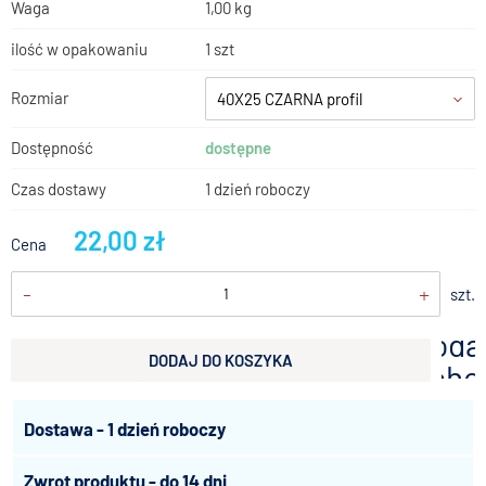
Waga
1,00 kg
ilość w opakowaniu
1 szt
Rozmiar
40X25 CZARNA profil
Dostępność
dostępne
Czas dostawy
1 dzień roboczy
22,00 zł
Cena
-
+
szt.
doda
DODAJ DO KOSZYKA
scho
Dostawa - 1 dzień roboczy
Zwrot produktu - do 14 dni