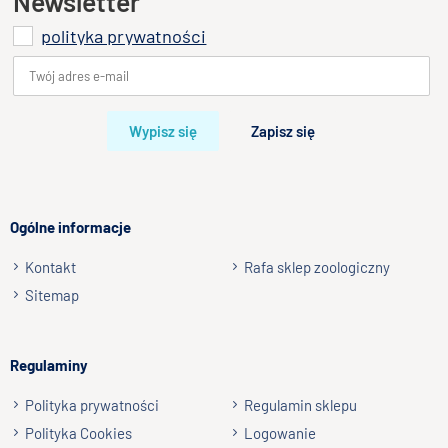
Newsletter
polityka prywatności
Dodaj opinię o produkcie
Twoja ocena
Bardzo dobry
Wypisz się
Zapisz się
Twoja opinia o produkcie
Ogólne informacje
Kontakt
Rafa sklep zoologiczny
Podpis
Sitemap
np. Agnieszka z Wrocławia, Mateusz z Gdańska
Regulaminy
Wyślij opinię
Polityka prywatności
Regulamin sklepu
Polityka Cookies
Logowanie