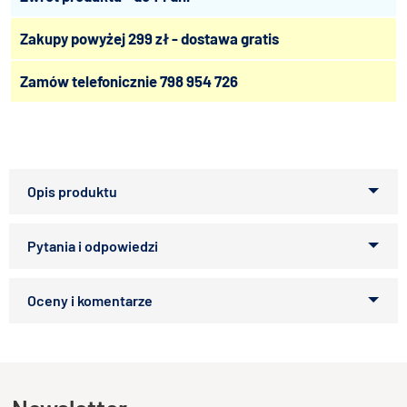
Zakupy powyżej 299 zł - dostawa gratis
Zamów telefonicznie
798 954 726
Pełnią podobną funkcję jak maty. Dodatkowo zachodząc na
podstawę akwarium zasłaniają podłoże, poprawiając
estetykę zbiornika.
Zapytaj o produkt
Kupiłeś ten produkt?
Oceń go!
Ten produkt nie posiada jeszcze opinii