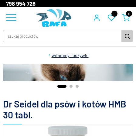
798 954 726
0
0
witaminy i odżywki
Dr Seidel dla psów i kotów HMB
30 tabl.