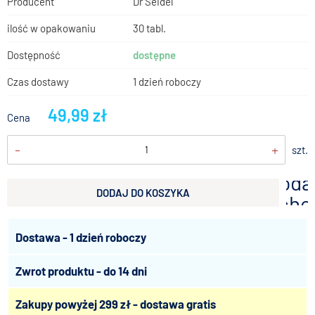
Producent
Dr Seidel
ilość w opakowaniu
30 tabl.
Dostępność
dostępne
Czas dostawy
1 dzień roboczy
49,99 zł
Cena
-
+
szt.
doda
DODAJ DO KOSZYKA
scho
Dostawa - 1 dzień roboczy
Zwrot produktu - do 14 dni
Zakupy powyżej 299 zł - dostawa gratis