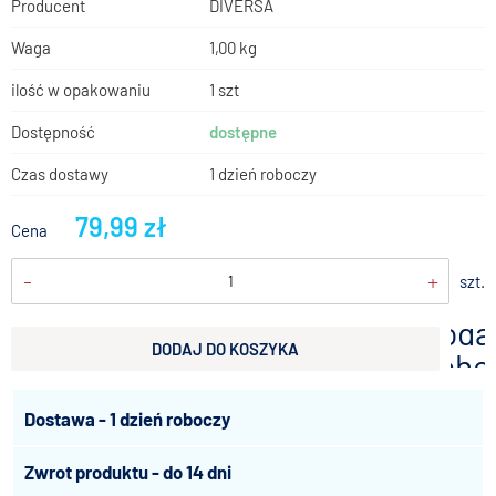
Producent
DIVERSA
Waga
1,00 kg
ilość w opakowaniu
1 szt
Dostępność
dostępne
Czas dostawy
1 dzień roboczy
79,99 zł
Cena
-
+
szt.
doda
DODAJ DO KOSZYKA
scho
Dostawa - 1 dzień roboczy
Zwrot produktu - do 14 dni