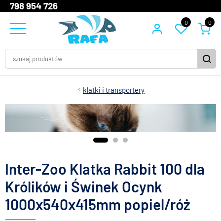
798 954 726
0
0
klatki i transportery
Inter-Zoo Klatka Rabbit 100 dla
Królików i Świnek Ocynk
1000x540x415mm popiel/róż