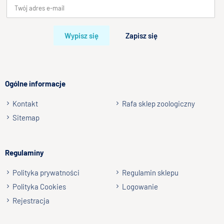
Twoja ocena
Bardzo dobry
Wypisz się
Zapisz się
Twoja opinia o produkcie
Ogólne informacje
Kontakt
Rafa sklep zoologiczny
Podpis
Sitemap
np. Agnieszka z Wrocławia, Mateusz z Gdańska
Regulaminy
Wyślij opinię
Polityka prywatności
Regulamin sklepu
Polityka Cookies
Logowanie
Rejestracja