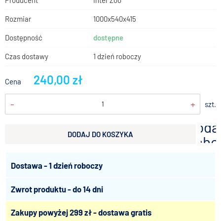
Producent
Inter Zoo
Rozmiar
1000x540x415
Dostępność
dostępne
Czas dostawy
1 dzień roboczy
240,00 zł
Cena
-
+
szt.
doda
DODAJ DO KOSZYKA
scho
Dostawa - 1 dzień roboczy
Zwrot produktu - do 14 dni
Zakupy powyżej 299 zł - dostawa gratis