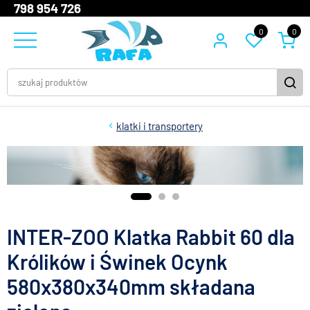
798 954 726
0
0
klatki i transportery
INTER-ZOO Klatka Rabbit 60 dla
Królików i Świnek Ocynk
580x380x340mm składana