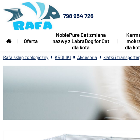
798 954 726
NoblePure Cat zmiana
Karm
Oferta
nazwy z LabraDog for Cat
mokr
dla kota
dla ko
Rafa sklep zoologiczny
KRÓLIKI
Akcesoria
klatki i transporte