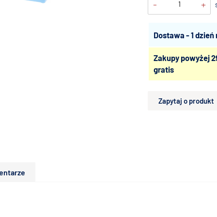
-
+
Dostawa - 1 dzień
Zakupy powyżej 2
gratis
Zapytaj o produkt
entarze