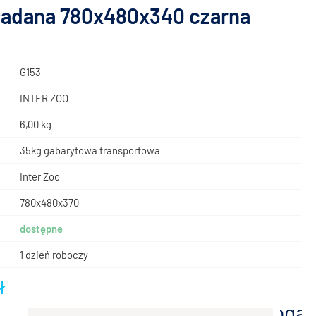
ładana 780x480x340 czarna
G153
INTER ZOO
6,00 kg
35kg gabarytowa transportowa
Inter Zoo
780x480x370
dostępne
1 dzień roboczy
ł
dodaj