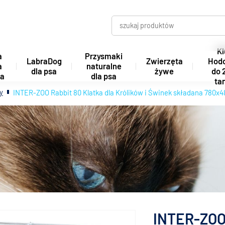
Kl
a
Przysmaki
LabraDog
Zwierzęta
Hod
a
naturalne
dla psa
żywe
do 
ta
dla psa
tan
ry
INTER-ZOO Rabbit 80 Klatka dla Królików i Świnek składana 780x
INTER-ZOO 