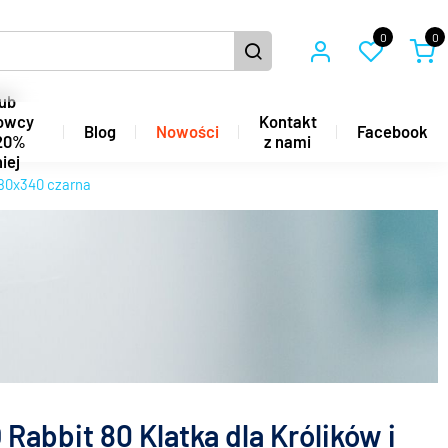
0
0
ub
owcy
Kontakt
Blog
Nowości
Facebook
20%
z nami
iej
480x340 czarna
Rabbit 80 Klatka dla Królików i