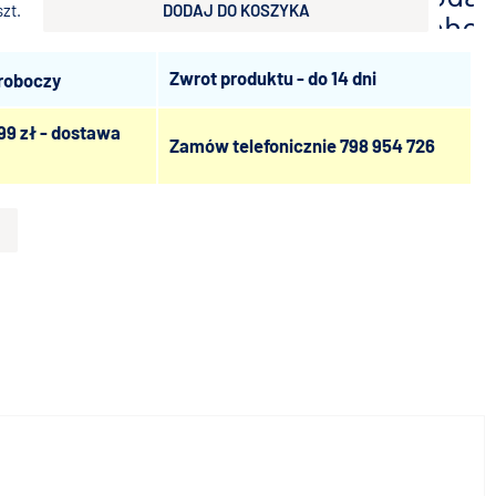
szt.
DODAJ DO KOSZYKA
scho
Zwrot produktu - do 14 dni
 roboczy
99 zł - dostawa
Zamów telefonicznie
798 954 726