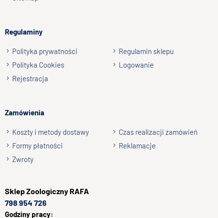
wapień, mannooligosacharydy (75 mg/kg),
fruktooligosacharydy (50 mg/kg), ekstrakt z juki Schidigera
np. Agnieszka z Wrocławia, Mateusz z Gdańska
(45mg/kg).
Regulaminy
Wyślij opinię
Składniki odżywcze
:
Polityka prywatności
Regulamin sklepu
białko surowe 17%, tłuszcz surowy 4,5%, włókno surowe 5%,
Polityka Cookies
Logowanie
minerały 4%, wapń 0,6%, fosfor 0,6%
Rejestracja
Zamówienia
Koszty i metody dostawy
Czas realizacji zamówień
Formy płatności
Reklamacje
Zwroty
Sklep
Zoologiczny RAFA
798 954 726
Godziny pracy: