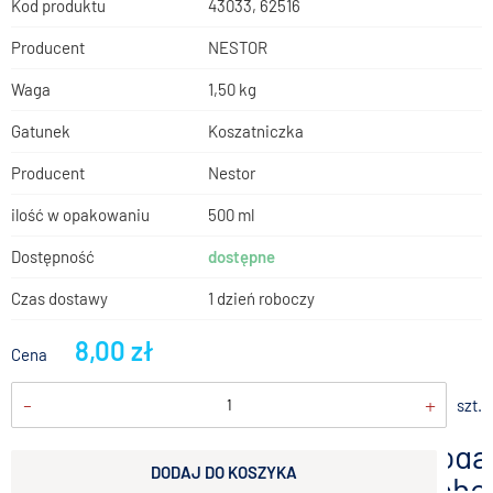
Kod produktu
43033, 62516
Producent
NESTOR
Waga
1,50 kg
Gatunek
Koszatniczka
Producent
Nestor
ilość w opakowaniu
500 ml
Dostępność
dostępne
Czas dostawy
1 dzień roboczy
8,00 zł
Cena
-
+
szt.
doda
DODAJ DO KOSZYKA
scho