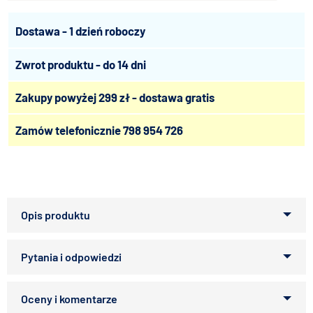
Dostawa - 1 dzień roboczy
Zwrot produktu - do 14 dni
Zakupy powyżej 299 zł - dostawa gratis
Zamów telefonicznie
798 954 726
Ekskluzywny pokarm „Premium Food” oparty jest wyłącznie na
naturalnych składnikach. Nie zawiera nie tylko żadnych
konserwantów, ale i barwników. Receptura tej doskonale
zbilansowanej mieszanki została opracowana z myślą o
Zapytaj o produkt
koszatniczkach tak, by zapewnić im wyjątkowo smaczne