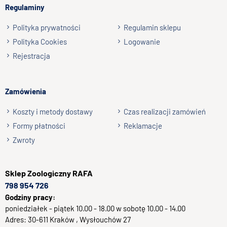
E, K i prowitaminę A, flawonoidy, garbniki, kwasy organiczne,
Regulaminy
olejek eteryczny, sole mineralne (żelazo).
Wyślij opinię
Polityka prywatności
Regulamin sklepu
Polityka Cookies
Logowanie
Rejestracja
Skład
:
płatki grochu, owies, płatki kukurydzy, topinambur 10%,
Zamówienia
gryka, pszenica, rzepak, lucerna, dzika róża 4%, susz
marchewki, sorgo
Koszty i metody dostawy
Czas realizacji zamówień
Formy płatności
Reklamacje
Zwroty
Sklep
Zoologiczny RAFA
798 954 726
Godziny pracy:
poniedziałek - piątek 10.00 - 18.00 w sobotę 10.00 - 14.00
Adres:
30-611
Kraków
, Wysłouchów 27