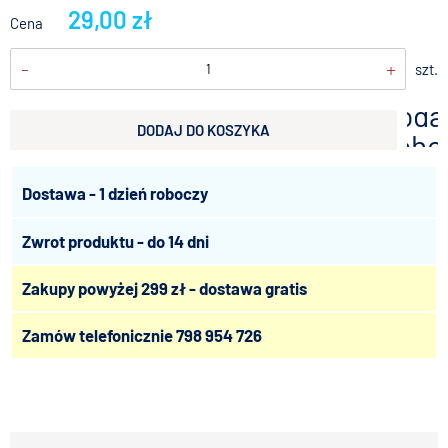
29,00 zł
Cena
-
+
szt.
doda
DODAJ DO KOSZYKA
scho
Dostawa - 1 dzień roboczy
Zwrot produktu - do 14 dni
Zakupy powyżej 299 zł - dostawa gratis
Zamów telefonicznie
798 954 726