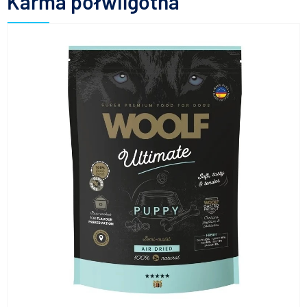
Karma półwilgotna