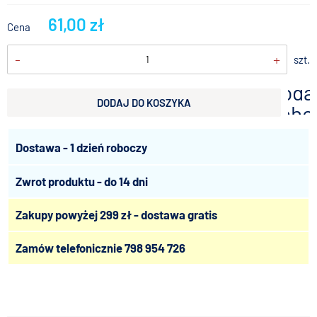
61,00 zł
Cena
-
+
szt.
doda
DODAJ DO KOSZYKA
scho
Dostawa - 1 dzień roboczy
Zwrot produktu - do 14 dni
Zakupy powyżej 299 zł - dostawa gratis
Zamów telefonicznie
798 954 726