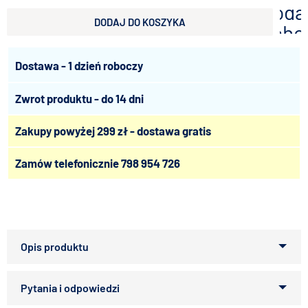
doda
DODAJ DO KOSZYKA
scho
Dostawa - 1 dzień roboczy
Zwrot produktu - do 14 dni
Zakupy powyżej 299 zł - dostawa gratis
Zamów telefonicznie
798 954 726
Pełnoporcjowa karma klasy super premium dla
szczura.