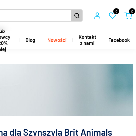
0
0
ub
owcy
Kontakt
Blog
Nowości
Facebook
20%
z nami
iej
a dla Szynszyla Brit Animals