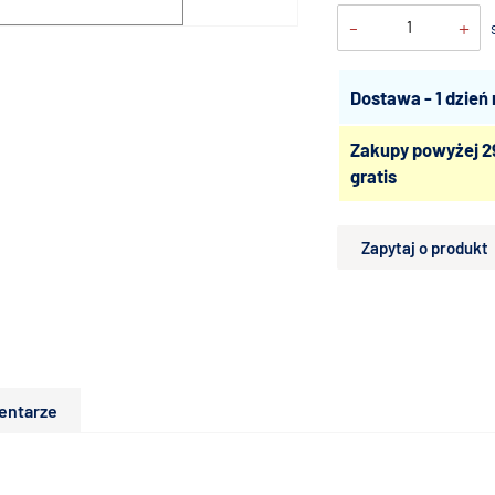
-
+
Dostawa - 1 dzień
Zakupy powyżej 2
gratis
Zapytaj o produkt
entarze