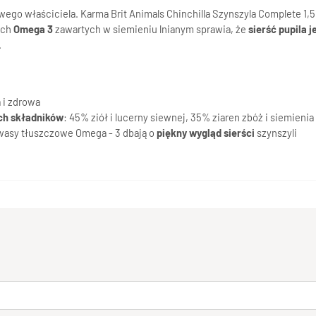
iwego właściciela. Karma Brit Animals Chinchilla Szynszyla Complete 1,
ych
Omega 3
zawartych w siemieniu lnianym sprawia, że
sierść pupila j
.
a i zdrowa
ch składników
: 45% ziół i lucerny siewnej, 35% ziaren zbóż i siemien
kwasy tłuszczowe Omega - 3 dbają o
piękny wygląd sierści
szynszyli