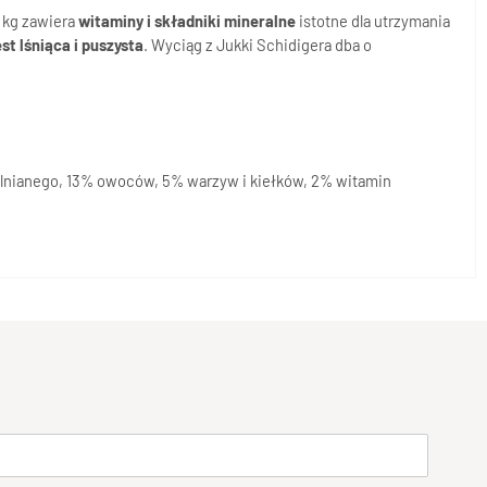
5 kg zawiera
witaminy i składniki mineralne
istotne dla utrzymania
est lśniąca i puszysta
. Wyciąg z Jukki Schidigera dba o
ia lnianego, 13% owoców, 5% warzyw i kiełków, 2% witamin