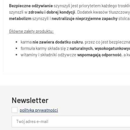
Bezpieczne odżywianie
szynszyli jest priorytetem każdego troskl
szynszli w
zdrowiu i dobrej kondycji
. Dodatek kwasów tłuszczow
metabolizm
szynszyli i
neutralizuje nieprzyjemne zapachy
stolca
Główne zalety produktu:
karma
nie zawiera dodatku cukru
, przez co jest bezpieczn
formuła karmy składa się z
naturalnych, wysokogatunkowy
witaminy i składniki odżywcze
wspomagają odporność
, a 
Newsletter
polityka prywatności