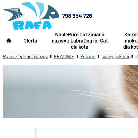
798 954 726
NoblePure Cat zmiana
Karm
Oferta
nazwy z LabraDog for Cat
mokr
dla kota
dla ko
Rafa sklep zoologiczny
GRYZONIE
Pokarm
suchy pokarm
K