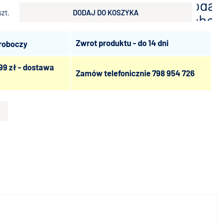
dodaj
szt.
DODAJ DO KOSZYKA
scho
Zwrot produktu - do 14 dni
 roboczy
99 zł - dostawa
Zamów telefonicznie
798 954 726