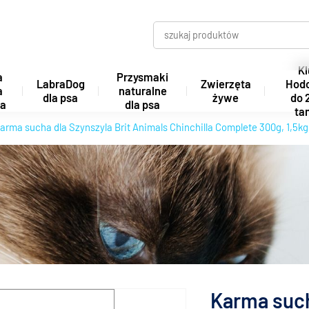
Kl
a
Przysmaki
LabraDog
Zwierzęta
Hod
a
naturalne
dla psa
żywe
do 
ta
dla psa
tan
arma sucha dla Szynszyla Brit Animals Chinchilla Complete 300g, 1,5kg
Karma such