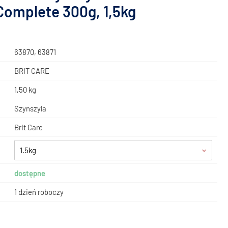
 Complete 300g, 1,5kg
63870, 63871
BRIT CARE
1,50 kg
Szynszyla
Brit Care
1.5kg
dostępne
1 dzień roboczy
ł