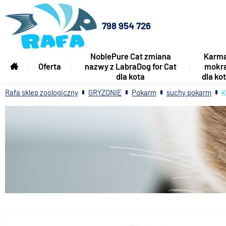
798 954 726
NoblePure Cat zmiana
Karm
Oferta
nazwy z LabraDog for Cat
mokr
dla kota
dla ko
Rafa sklep zoologiczny
GRYZONIE
Pokarm
suchy pokarm
K