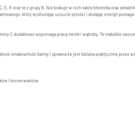
 E, K oraz te z grupy B. Nie brakuje w nich także błonnika oraz skład
karmowego, który wydłużając uczucie sytości i dodając energii pomaga
iny C dodatkowo wspomaga pracę nerek i wątroby. Te malutkie owoce dz
nosi smakowitość karmy i sprawia że jest lubiana praktycznie przez ws
ników i konserwantów