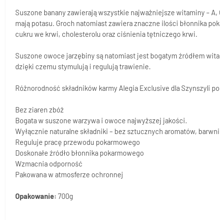
Suszone banany zawierają wszystkie najważniejsze witaminy – A, C,
mają potasu. Groch natomiast zawiera znaczne ilości błonnika po
cukru we krwi, cholesterolu oraz ciśnienia tętniczego krwi.
Suszone owoce jarzębiny są natomiast jest bogatym źródłem witam
dzięki czemu stymulują i regulują trawienie.
Różnorodność składników karmy Alegia Exclusive dla Szynszyli pod
Bez ziaren zbóż
Bogata w suszone warzywa i owoce najwyższej jakości.
Wyłącznie naturalne składniki – bez sztucznych aromatów, barw
Reguluje pracę przewodu pokarmowego
Doskonałe źródło błonnika pokarmowego
Wzmacnia odporność
Pakowana w atmosferze ochronnej
Opakowanie:
700g