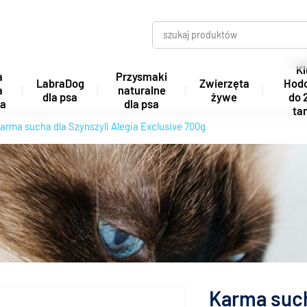
Kl
a
Przysmaki
LabraDog
Zwierzęta
Hod
a
naturalne
dla psa
żywe
do 
ta
dla psa
tan
arma sucha dla Szynszyli Alegia Exclusive 700g
Karma such