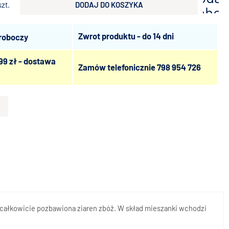
szt.
DODAJ DO KOSZYKA
scho
Zwrot produktu - do 14 dni
 roboczy
99 zł - dostawa
Zamów telefonicznie
798 954 726
st całkowicie pozbawiona ziaren zbóż. W skład mieszanki wchodzi