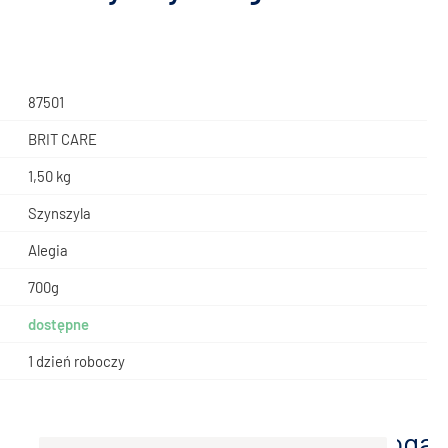
87501
BRIT CARE
1,50 kg
Szynszyla
Alegia
700g
dostępne
1 dzień roboczy
dodaj