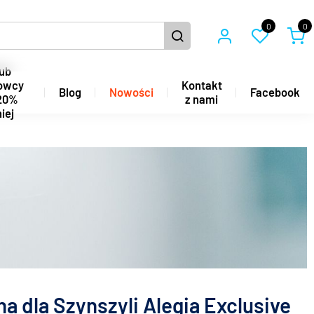
0
0
ub
owcy
Kontakt
Blog
Nowości
Facebook
20%
z nami
iej
a dla Szynszyli Alegia Exclusive