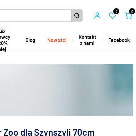
0
0
ub
owcy
Kontakt
Blog
Nowości
Facebook
20%
z nami
iej
er Zoo dla Szynszyli 70cm