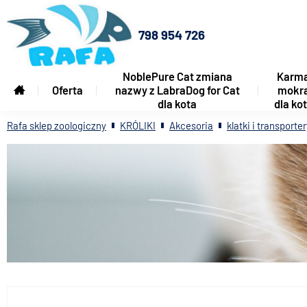
798 954 726
NoblePure Cat zmiana
Karm
Oferta
nazwy z LabraDog for Cat
mokr
dla kota
dla ko
Rafa sklep zoologiczny
KRÓLIKI
Akcesoria
klatki i transporte