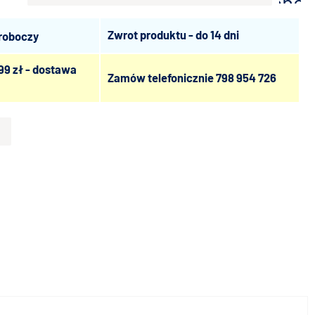
scho
Zwrot produktu - do 14 dni
 roboczy
99 zł - dostawa
Zamów telefonicznie
798 954 726