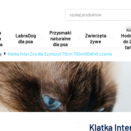
Kl
a
Przysmaki
LabraDog
Zwierzęta
Hod
a
naturalne
dla psa
żywe
do 
ta
dla psa
tan
ry
Klatka Inter Zoo dla Szynszyli 70cm 700x400x640 czarna
Klatka Int