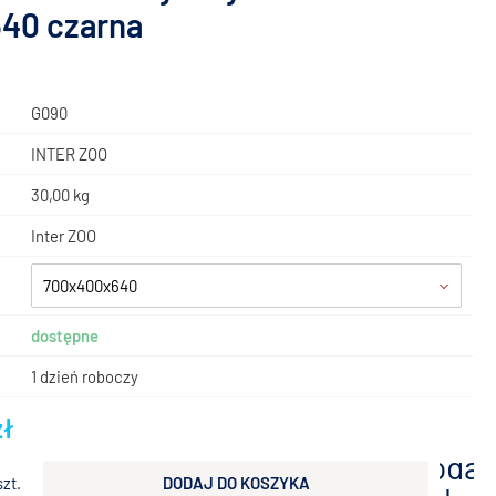
40 czarna
G090
INTER ZOO
30,00 kg
Inter ZOO
700x400x640
dostępne
1 dzień roboczy
zł
dodaj
szt.
DODAJ DO KOSZYKA