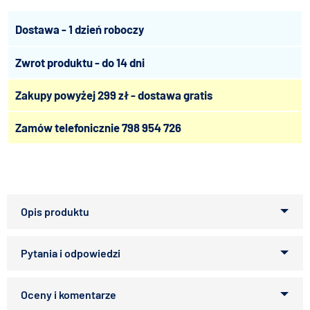
Dostawa - 1 dzień roboczy
Zwrot produktu - do 14 dni
Zakupy powyżej 299 zł - dostawa gratis
Zamów telefonicznie
798 954 726
Rozstaw między drutami [cm]: 1,6
Średnica drutu (konstrukcja / wypełnienie): 3 / 2,5
Ilość drzwi: 2
Powłoka siatki: cynkowanie galwaniczne
Zapytaj o produkt