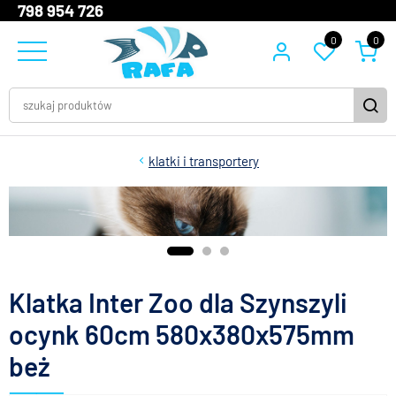
798 954 726
0
0
klatki i transportery
Klatka Inter Zoo dla Szynszyli
ocynk 60cm 580x380x575mm
beż