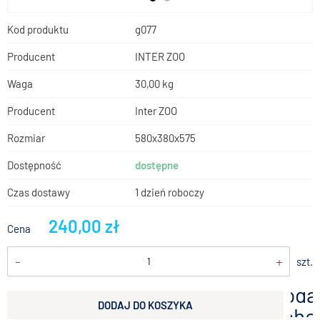
Kod produktu
g077
Producent
INTER ZOO
Waga
30,00 kg
Producent
Inter ZOO
Rozmiar
580x380x575
Dostępność
dostępne
Czas dostawy
1 dzień roboczy
240,00 zł
Cena
-
+
szt.
doda
DODAJ DO KOSZYKA
scho