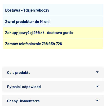
Dostawa - 1 dzień roboczy
Zwrot produktu - do 14 dni
Zakupy powyżej 299 zł - dostawa gratis
Zamów telefonicznie
798 954 726
Rozstaw między drutami [cm]: 1,6
Średnica drutu (konstrukcja / wypełnienie): 3 / 2,5
Ilość drzwi: 2
Powłoka siatki: cynkowanie galwaniczne
Zapytaj o produkt