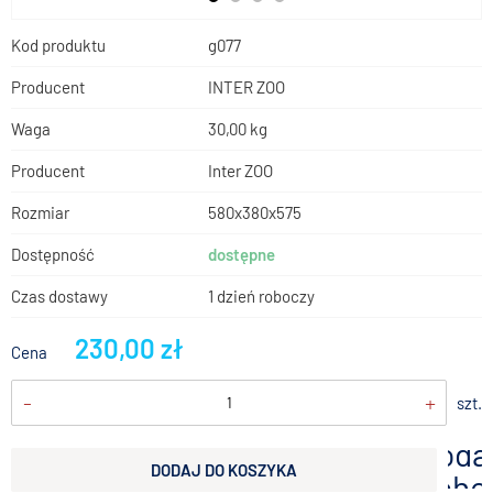
Kod produktu
g077
Producent
INTER ZOO
Waga
30,00 kg
Producent
Inter ZOO
Rozmiar
580x380x575
Dostępność
dostępne
Czas dostawy
1 dzień roboczy
230,00 zł
Cena
-
+
szt.
doda
DODAJ DO KOSZYKA
scho