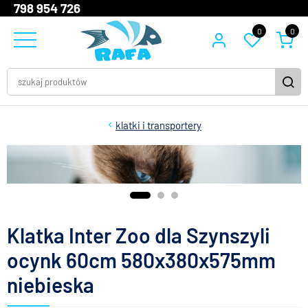
798 954 726
0
0
klatki i transportery
Klatka Inter Zoo dla Szynszyli
ocynk 60cm 580x380x575mm
niebieska