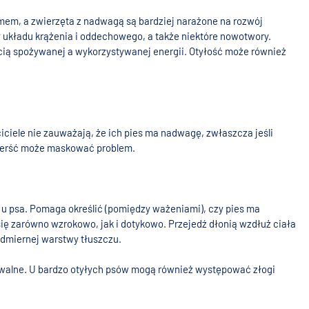
mem, a zwierzęta z nadwagą są bardziej narażone na rozwój
 układu krążenia i oddechowego, a także niektóre nowotwory.
ścią spożywanej a wykorzystywanej energii. Otyłość może również
iciele nie zauważają, że ich pies ma nadwagę, zwłaszcza jeśli
sierść może maskować problem.
 u psa. Pomaga określić (pomiędzy ważeniami), czy pies ma
 zarówno wzrokowo, jak i dotykowo. Przejedź dłonią wzdłuż ciała
admiernej warstwy tłuszczu.
uwalne. U bardzo otyłych psów mogą również występować złogi