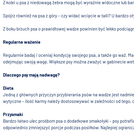
Z kolei u psa z niedowagą żebra mogą być wyraźnie widoczne lub bar
Spójrz również na psa z góry – czy widać wcięcie w talii? U bardzo 
Z boku brzuch psa o prawidłowej wadze powinien być lekko podciągni
Regularne ważenie
Regularnie badaj i oceniaj kondycję swojego psa, a także go waż. M
odejmując swoją wagę. Większe psy można zważyć w gabinecie wet
Dlaczego psy mają nadwagę?
Dieta
Jedną z głównych przyczyn przybierania psów na wadze jest nadmiern
wytyczne – ilość karmy należy dostosowywać w zależności od tego, cz
Przysmaki
Bardzo łatwo ulec prośbom psa o dodatkowe smakołyki – psy potrafią 
odpowiednio zmniejszyć porcje podczas posiłków. Najlepiej ograniczy