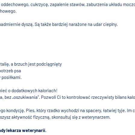
ładu oddechowego, cukrzycę, zapalenie stawów, zaburzenia układu mocz
chowego.
nadmiernie dyszą. Są także bardziej narażone na udar cieplny.
talię, a brzuch jest podciągnięty
potrzeb psa
y posiłkami.
nieć o dodatkowych kaloriach!
, bez „oszukiwania”. Pozwoli Ci to kontrolować rzeczywisty bilans kalor
 kondycję. Pies, który rzadko wychodzi na spacery, łatwiej tyje. Im c
kszysz aktywność fizyczną, skonsultuj się z weterynarzem.
ady lekarza weterynarii.