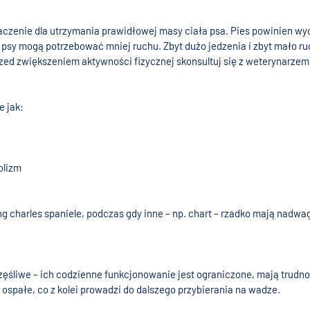
czenie dla utrzymania prawidłowej masy ciała psa. Pies powinien wycho
 psy mogą potrzebować mniej ruchu. Zbyt dużo jedzenia i zbyt mało ru
zed zwiększeniem aktywności fizycznej skonsultuj się z weterynarzem
e jak:
olizm
king charles spaniele, podczas gdy inne – np. chart – rzadko mają nadw
zęśliwe – ich codzienne funkcjonowanie jest ograniczone, mają trudno
ej ospałe, co z kolei prowadzi do dalszego przybierania na wadze.