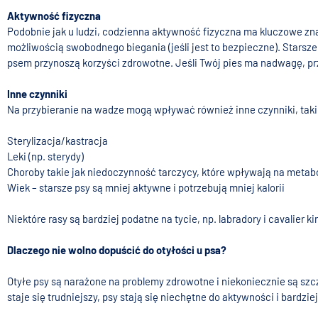
Aktywność fizyczna
Podobnie jak u ludzi, codzienna aktywność fizyczna ma kluczowe zna
możliwością swobodnego biegania (jeśli jest to bezpieczne). Starsze
psem przynoszą korzyści zdrowotne. Jeśli Twój pies ma nadwagę, pr
Inne czynniki
Na przybieranie na wadze mogą wpływać również inne czynniki, taki
Sterylizacja/kastracja
Leki (np. sterydy)
Choroby takie jak niedoczynność tarczycy, które wpływają na metab
Wiek – starsze psy są mniej aktywne i potrzebują mniej kalorii
Niektóre rasy są bardziej podatne na tycie, np. labradory i cavalier 
Dlaczego nie wolno dopuścić do otyłości u psa?
Otyłe psy są narażone na problemy zdrowotne i niekoniecznie są szc
staje się trudniejszy, psy stają się niechętne do aktywności i bardzi