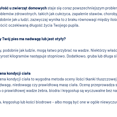
yłość u zwierząt domowych
staje się coraz powszechniejszym proble
oblemów zdrowotnych, takich jak cukrzyca, zapalenie stawów, choroby
dobnie jak u ludzi, zazwyczaj wynika to z braku równowagi między ilo
rócić oczekiwaną długość życia Twojego pupila.
y Twój pies ma nadwagę lub jest otyły?
y, podobnie jak ludzie, mogą łatwo przybrać na wadze. Niektórzy właśc
zyrost kilogramów następuje stopniowo. Dodatkowo, gruba lub długa 
ena kondycji ciała
ena kondycji ciała to wygodna metoda oceny ilości tkanki tłuszczowej
dwagę, niedowagę czy prawidłową masę ciała. Ocenę przeprowadza się
sa o prawidłowej wadze żebra, biodra i kręgosłup są wyczuwalne bez n
a, kręgosłup lub kości biodrowe – albo mogą być one w ogóle niewycz