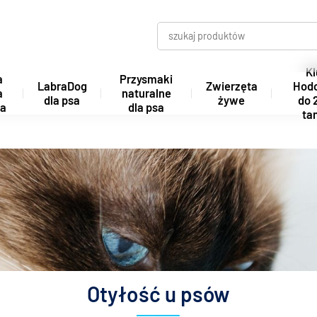
Kl
a
Przysmaki
LabraDog
Zwierzęta
Hod
a
naturalne
dla psa
żywe
do 
ta
dla psa
tan
Otyłość u psów