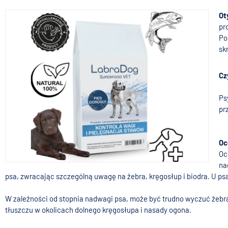
Ot
pr
Po
sk
Cz
Ps
pr
Oc
Oc
na
psa, zwracając szczególną uwagę na żebra, kręgosłup i biodra. U p
W zależności od stopnia nadwagi psa, może być trudno wyczuć żebr
tłuszczu w okolicach dolnego kręgosłupa i nasady ogona.