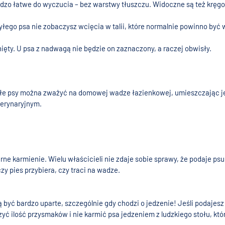
dzo łatwe do wyczucia – bez warstwy tłuszczu. Widoczne są też kręgos
otyłego psa nie zobaczysz wcięcia w talii, które normalnie powinno by
ęty. U psa z nadwagą nie będzie on zaznaczony, a raczej obwisły.
ałe psy można zważyć na domowej wadze łazienkowej, umieszczając je 
erynaryjnym.
e karmienie. Wielu właścicieli nie zdaje sobie sprawy, że podaje psu 
y pies przybiera, czy traci na wadze.
być bardzo uparte, szczególnie gdy chodzi o jedzenie! Jeśli podajesz 
ć ilość przysmaków i nie karmić psa jedzeniem z ludzkiego stołu, które