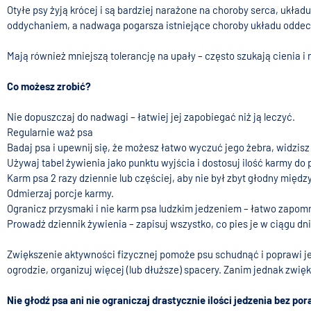
Otyłe psy żyją krócej i są bardziej narażone na choroby serca, uk
oddychaniem, a nadwaga pogarsza istniejące choroby układu odde
Mają również mniejszą tolerancję na upały – często szukają cienia i 
Co możesz zrobić?
Nie dopuszczaj do nadwagi – łatwiej jej zapobiegać niż ją leczyć.
Regularnie waż psa
Badaj psa i upewnij się, że możesz łatwo wyczuć jego żebra, widzisz 
Używaj tabel żywienia jako punktu wyjścia i dostosuj ilość karmy do 
Karm psa 2 razy dziennie lub częściej, aby nie był zbyt głodny międz
Odmierzaj porcje karmy.
Ogranicz przysmaki i nie karm psa ludzkim jedzeniem – łatwo zapom
Prowadź dziennik żywienia – zapisuj wszystko, co pies je w ciągu dnia
Zwiększenie aktywności fizycznej pomoże psu schudnąć i poprawi jego
ogrodzie, organizuj więcej (lub dłuższe) spacery. Zanim jednak zwię
Nie głodź psa ani nie ograniczaj drastycznie ilości jedzenia bez por