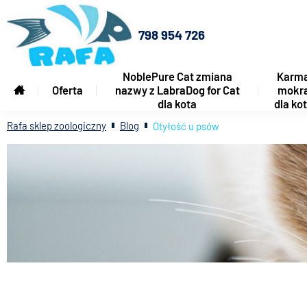
798 954 726
NoblePure Cat zmiana
Karm
Oferta
nazwy z LabraDog for Cat
mokr
dla kota
dla ko
Rafa sklep zoologiczny
Blog
Otyłość u psów