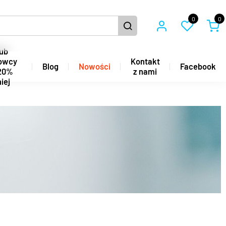
0
0
ub
owcy
Kontakt
Blog
Nowości
Facebook
20%
z nami
iej