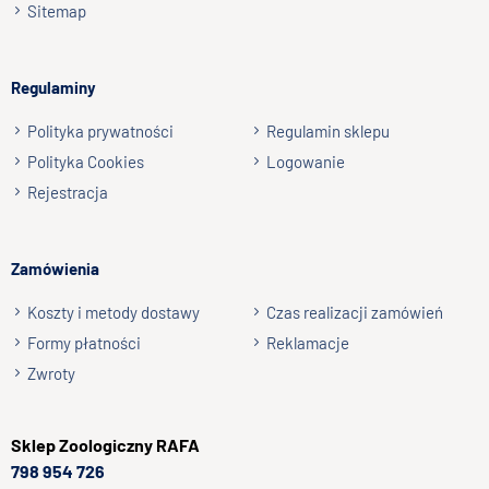
polepszaczy i konserwantów. Produkcja gryzaków odbywa
Sitemap
się pod nadzorem weterynaryjnym. W zakładzie jest
wdrożony system HACCP.
np. Agnieszka z Wrocławia, Mateusz z Gdańska
Regulaminy
Wyślij opinię
Polityka prywatności
Regulamin sklepu
Polityka Cookies
Logowanie
Rejestracja
Zamówienia
Koszty i metody dostawy
Czas realizacji zamówień
Formy płatności
Reklamacje
Zwroty
Sklep
Zoologiczny RAFA
798 954 726