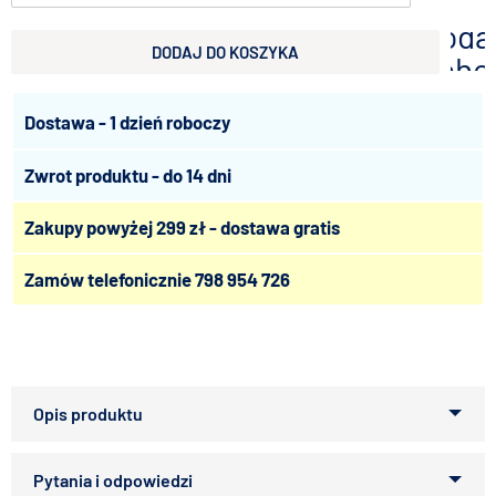
doda
DODAJ DO KOSZYKA
scho
Dostawa - 1 dzień roboczy
Zwrot produktu - do 14 dni
Zakupy powyżej 299 zł - dostawa gratis
Zamów telefonicznie
798 954 726
PETMEX penis wołowy cięty
. Smakowity gryzak dla
wszystkich psów z suszonej skóry. Gryzienie penisa