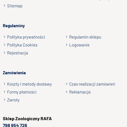
Podpis
witalnych, takich jak składniki mineralne i odżywcze.
Sitemap
• Różne rozmiary: dostępne są odpowiednie warianty dla
psów o różnej masie ciała, o mocnych szczękach oraz psów
np. Agnieszka z Wrocławia, Mateusz z Gdańska
cechujących się różną intensywnością żucia.
Regulaminy
Wyślij opinię
Polityka prywatności
Regulamin sklepu
Polityka Cookies
Logowanie
Rejestracja
Zamówienia
Koszty i metody dostawy
Czas realizacji zamówień
Formy płatności
Reklamacje
Zwroty
Sklep
Zoologiczny RAFA
798 954 726