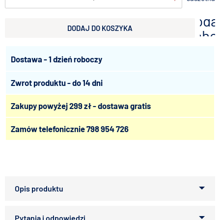
doda
DODAJ DO KOSZYKA
scho
Dostawa - 1 dzień roboczy
Zwrot produktu - do 14 dni
Zakupy powyżej 299 zł - dostawa gratis
Zamów telefonicznie
798 954 726
Gryzak dla psów pochodzący z naturalnych zrzutów