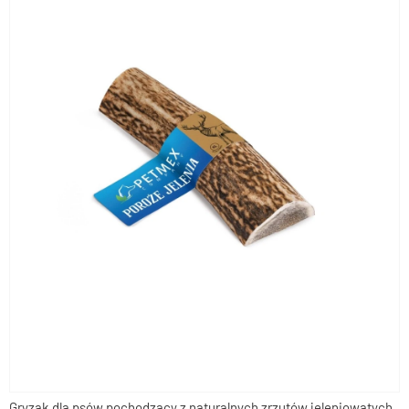
Gryzak dla psów pochodzący z naturalnych zrzutów jeleniowatych.