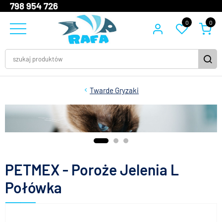
798 954 726
0
0
Twarde Gryzaki
PETMEX - Poroże Jelenia L
Połówka