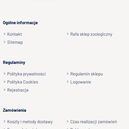
Twoja opinia o produkcie
Opakowanie 100g W woreczku do wielokrotnego zamykania
Podawać jako przysmak lub nagrodę.
Ogólne informacje
Kontakt
Rafa sklep zoologiczny
Podpis
Sitemap
np. Agnieszka z Wrocławia, Mateusz z Gdańska
Regulaminy
Wyślij opinię
Polityka prywatności
Regulamin sklepu
Polityka Cookies
Logowanie
Rejestracja
Zamówienia
Koszty i metody dostawy
Czas realizacji zamówień