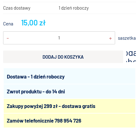
Czas dostawy
1 dzień roboczy
15,00 zł
Cena
-
+
saszetka
doda
DODAJ DO KOSZYKA
scho
Dostawa - 1 dzień roboczy
Zwrot produktu - do 14 dni
Zakupy powyżej 299 zł - dostawa gratis
Zamów telefonicznie
798 954 726