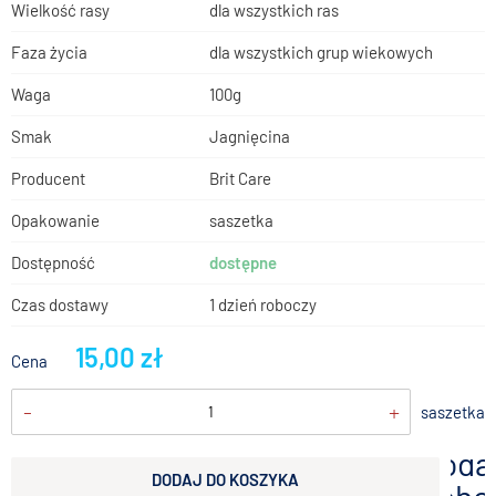
Wielkość rasy
dla wszystkich ras
Faza życia
dla wszystkich grup wiekowych
Waga
100g
Smak
Jagnięcina
Producent
Brit Care
Opakowanie
saszetka
Dostępność
dostępne
Czas dostawy
1 dzień roboczy
15,00 zł
Cena
-
+
saszetka
doda
DODAJ DO KOSZYKA
scho