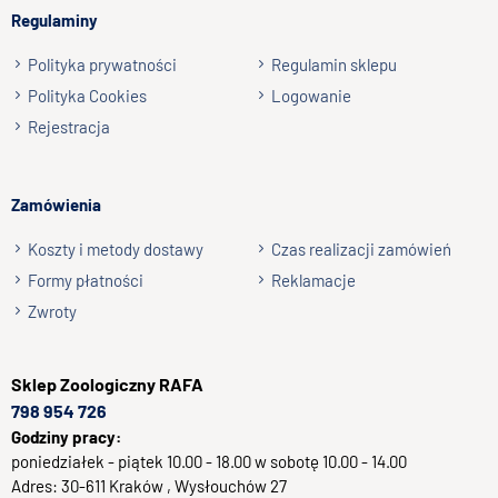
przechowywać je w lodówce maksymalnie 7 dni.
Regulaminy
Wyślij opinię
Cechy
Polityka prywatności
Regulamin sklepu
Producent
Woolf
Polityka Cookies
Logowanie
Typ
Przysmak
Rejestracja
Przeznaczenie
Dla psa
Skład
Mięso jagnięce 90%, skrobia, gliceryna
Skład
Białko 30%, tłuszcz 10%, włókno 1%, sole
Zamówienia
analityczny
mineralne 6%, wilgotność 20%
Koszty i metody dostawy
Czas realizacji zamówień
Opakowanie
100g
Formy płatności
Reklamacje
Zwroty
Sklep
Zoologiczny RAFA
798 954 726
Godziny pracy:
poniedziałek - piątek 10.00 - 18.00 w sobotę 10.00 - 14.00
Adres:
30-611
Kraków
, Wysłouchów 27