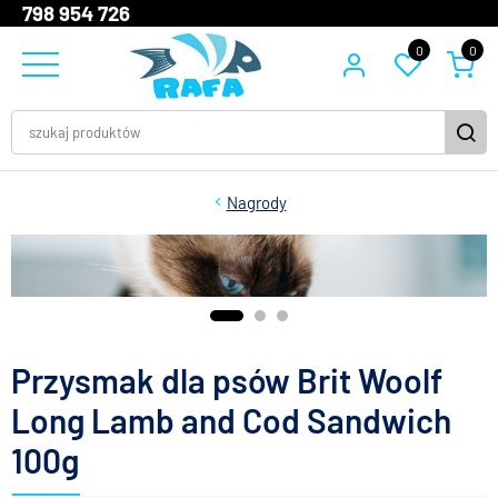
798 954 726
0
0
Nagrody
Przysmak dla psów Brit Woolf
Long Lamb and Cod Sandwich
100g