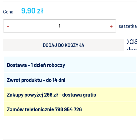
9,90 zł
Cena
-
+
saszetka
doda
DODAJ DO KOSZYKA
scho
Dostawa - 1 dzień roboczy
Zwrot produktu - do 14 dni
Zakupy powyżej 299 zł - dostawa gratis
Zamów telefonicznie
798 954 726