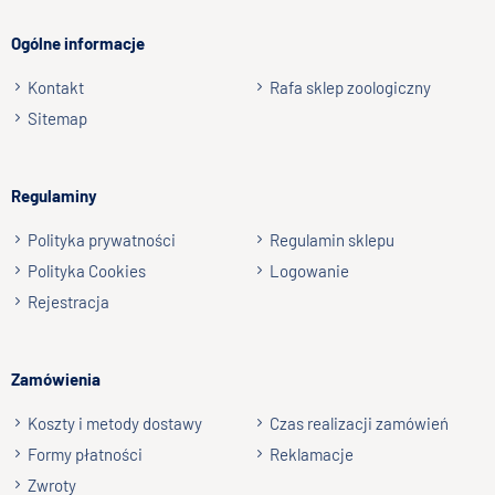
Ogólne informacje
Kontakt
Rafa sklep zoologiczny
Podpis
Sitemap
np. Agnieszka z Wrocławia, Mateusz z Gdańska
Regulaminy
Wyślij opinię
Polityka prywatności
Regulamin sklepu
Polityka Cookies
Logowanie
Rejestracja
Zamówienia
Koszty i metody dostawy
Czas realizacji zamówień
Formy płatności
Reklamacje
Zwroty