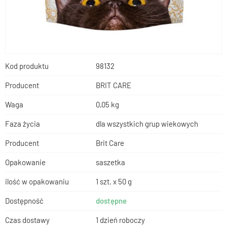
Kod produktu
98132
Producent
BRIT CARE
Waga
0,05 kg
Faza życia
dla wszystkich grup wiekowych
Producent
Brit Care
Opakowanie
saszetka
ilość w opakowaniu
1 szt. x 50 g
Dostępność
dostępne
Czas dostawy
1 dzień roboczy