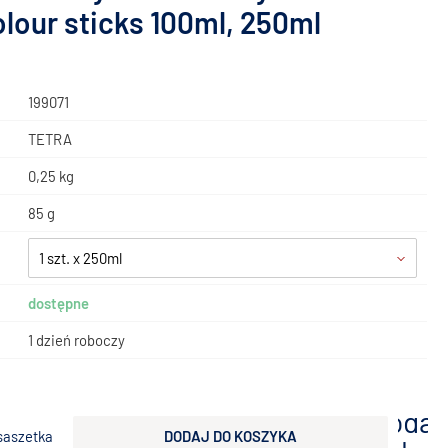
olour sticks 100ml, 250ml
199071
TETRA
0,25 kg
85 g
1 szt. x 250ml
dostępne
1 dzień roboczy
ł
dodaj
saszetka
DODAJ DO KOSZYKA