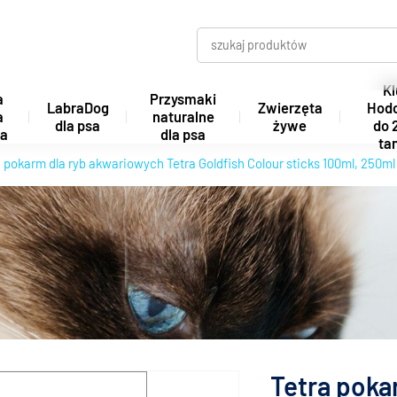
Kl
a
Przysmaki
LabraDog
Zwierzęta
Hod
a
naturalne
dla psa
żywe
do 
ta
dla psa
tan
a pokarm dla ryb akwariowych Tetra Goldfish Colour sticks 100ml, 250ml
Tetra poka