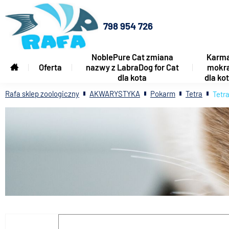
798 954 726
NoblePure Cat zmiana
Karm
Oferta
nazwy z LabraDog for Cat
mokr
dla kota
dla ko
Rafa sklep zoologiczny
AKWARYSTYKA
Pokarm
Tetra
Tetr