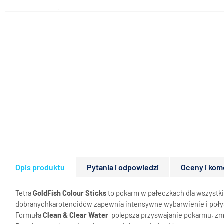
Opis produktu
Pytania i odpowiedzi
Oceny i kom
Tetra
GoldFish Colour Sticks
to pokarm w pałeczkach dla wszystki
dobranychkarotenoidów zapewnia intensywne wybarwienie i połys
Formuła
Clean & Clear Water
polepsza przyswajanie pokarmu, zmn