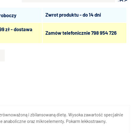
scho
Zwrot produktu - do 14 dni
 roboczy
99 zł - dostawa
Zamów telefonicznie
798 954 726
zrównoważoną i zbilansowaną dietę. Wysoka zawartość specjalnie
e anaboliczne oraz mikroelementy. Pokarm lekkostrawny.