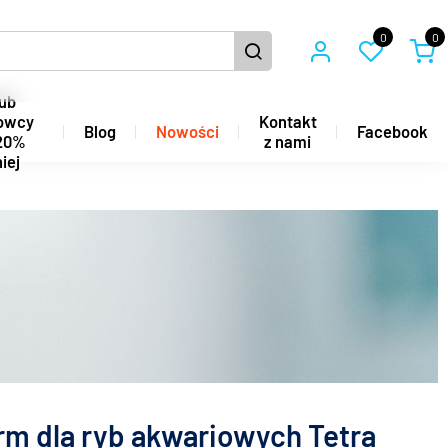
0
0
ub
owcy
Kontakt
Blog
Nowości
Facebook
20%
z nami
iej
rm dla ryb akwariowych Tetra