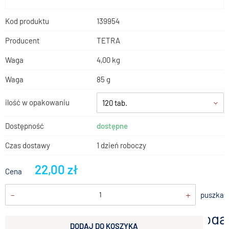
Kod produktu
139954
Producent
TETRA
Waga
4,00 kg
Waga
85 g
ilość w opakowaniu
120 tab.
Dostępność
dostępne
Czas dostawy
1 dzień roboczy
22,00 zł
Cena
-
+
puszka
doda
DODAJ DO KOSZYKA