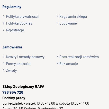
np. Agnieszka z Wrocławia, Mateusz z Gdańska
»
może być stosowany jako uzupełnienie diety dla ryb żyworodnych
Regulaminy
oraz pielęgnic wschodnioafrykańskich.
Wyślij opinię
Polityka prywatności
Regulamin sklepu
Polityka Cookies
Logowanie
Rejestracja
Zamówienia
Koszty i metody dostawy
Czas realizacji zamówień
Formy płatności
Reklamacje
Zwroty
Sklep
Zoologiczny RAFA
798 954 726
Godziny pracy:
poniedziałek - piątek 10.00 - 18.00 w sobotę 10.00 - 14.00
Adres:
30-611
Kraków
, Wysłouchów 27