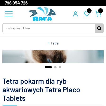
798 954 726
0
0
Tetra
Tetra pokarm dla ryb
akwariowych Tetra Pleco
Tablets