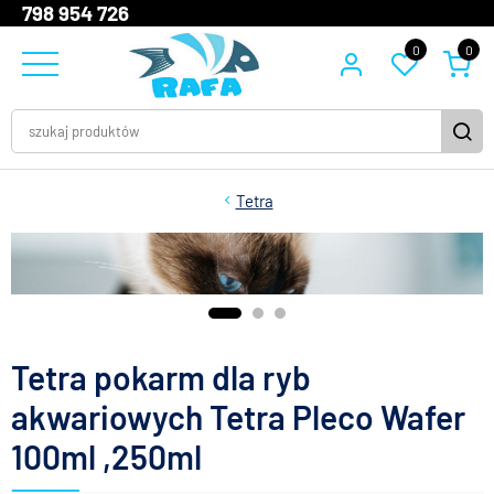
798 954 726
0
0
Tetra
Tetra pokarm dla ryb
akwariowych Tetra Pleco Wafer
100ml ,250ml