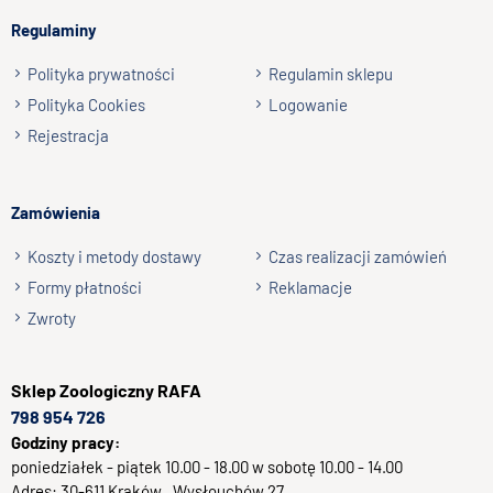
np. Agnieszka z Wrocławia, Mateusz z Gdańska
Regulaminy
Wyślij opinię
Polityka prywatności
Regulamin sklepu
Polityka Cookies
Logowanie
Rejestracja
Zamówienia
Koszty i metody dostawy
Czas realizacji zamówień
Formy płatności
Reklamacje
Zwroty
Sklep
Zoologiczny RAFA
798 954 726
Godziny pracy:
poniedziałek - piątek 10.00 - 18.00 w sobotę 10.00 - 14.00
Adres:
30-611
Kraków
, Wysłouchów 27