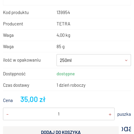
Kod produktu
139954
Producent
TETRA
Waga
4,00 kg
Waga
85 g
ilość w opakowaniu
250ml
Dostępność
dostępne
Czas dostawy
1 dzień roboczy
35,00 zł
Cena
-
+
puszka
doda
DODAJ DO KOSZYKA