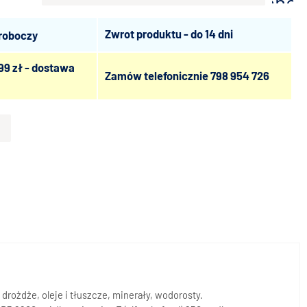
scho
Zwrot produktu - do 14 dni
 roboczy
99 zł - dostawa
Zamów telefonicznie
798 954 726
drożdże, oleje i tłuszcze, minerały, wodorosty.