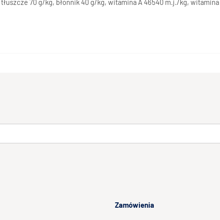
 tłuszcze 70 g/kg, błonnik 40 g/kg, witamina A 46540 m.j./kg, witamina 
Zamówienia