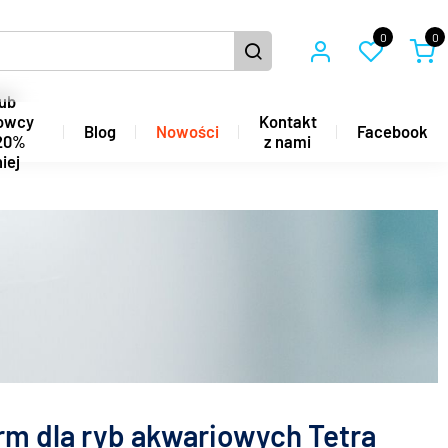
0
0
ub
owcy
Kontakt
Blog
Nowości
Facebook
20%
z nami
iej
rm dla ryb akwariowych Tetra