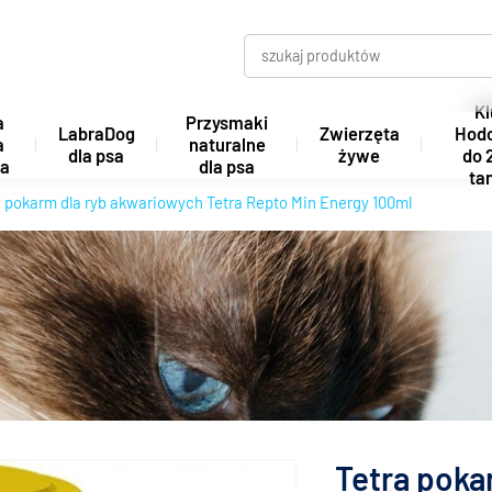
Kl
a
Przysmaki
LabraDog
Zwierzęta
Hod
a
naturalne
dla psa
żywe
do 
ta
dla psa
tan
a pokarm dla ryb akwariowych Tetra Repto Min Energy 100ml
Tetra poka