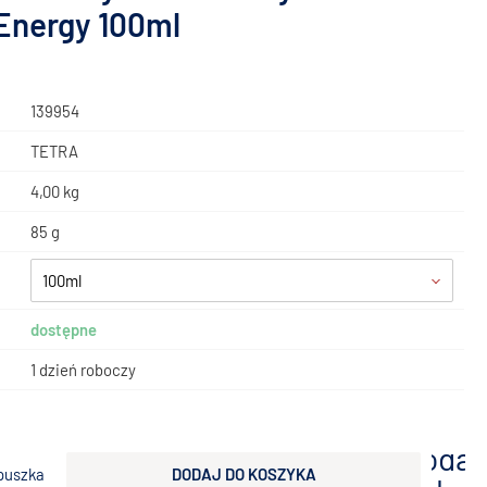
Energy 100ml
139954
TETRA
4,00 kg
85 g
100ml
dostępne
1 dzień roboczy
dodaj
puszka
DODAJ DO KOSZYKA