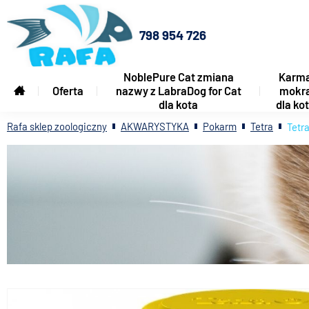
798 954 726
NoblePure Cat zmiana
Karm
Oferta
nazwy z LabraDog for Cat
mokr
dla kota
dla ko
Rafa sklep zoologiczny
AKWARYSTYKA
Pokarm
Tetra
Tetr