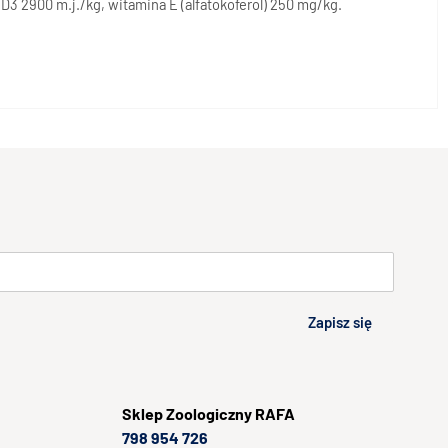
D3 2900 m.j./kg, witamina E (alfatokoferol) 250 mg/kg.
Zapisz się
Sklep
Zoologiczny RAFA
798 954 726