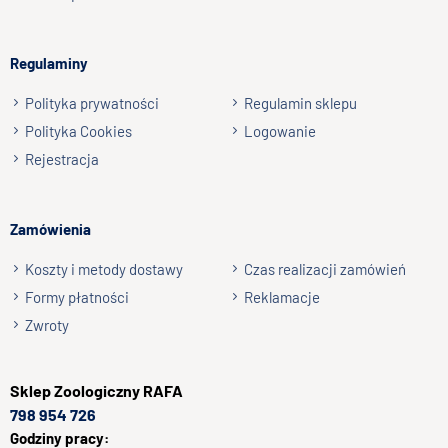
np. Agnieszka z Wrocławia, Mateusz z Gdańska
Regulaminy
Wyślij opinię
Polityka prywatności
Regulamin sklepu
Polityka Cookies
Logowanie
Rejestracja
Zamówienia
Koszty i metody dostawy
Czas realizacji zamówień
Formy płatności
Reklamacje
Zwroty
Sklep
Zoologiczny RAFA
798 954 726
Godziny pracy: