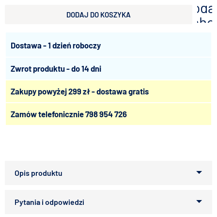
doda
DODAJ DO KOSZYKA
scho
Dostawa - 1 dzień roboczy
Zwrot produktu - do 14 dni
Zakupy powyżej 299 zł - dostawa gratis
Zamów telefonicznie
798 954 726
Pokarm, w formie wafelków, dla ryb żerujących w
strefie przydennej, zawiera wszystkie niezbędne do