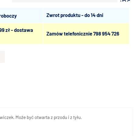
scho
Zwrot produktu - do 14 dni
 roboczy
99 zł - dostawa
Zamów telefonicznie
798 954 726
iczek. Może być otwarta z przodu i z tyłu.