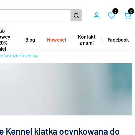
0
0
ub
owcy
Kontakt
Blog
Nowości
Facebook
20%
z nami
iej
 psów różne rozmiary
e Kennel klatka ocynkowana do