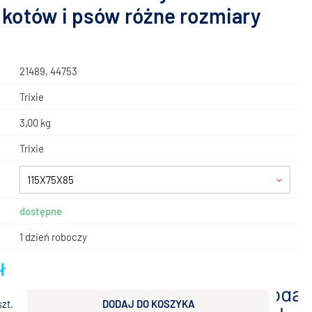
 kotów i psów różne rozmiary
21489, 44753
Trixie
3,00 kg
Trixie
115X75X85
dostępne
1 dzień roboczy
ł
dodaj
szt.
DODAJ DO KOSZYKA