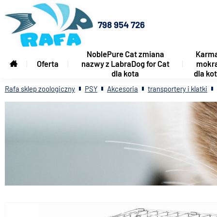
798 954 726
NoblePure Cat zmiana
Karm
Oferta
nazwy z LabraDog for Cat
mokr
dla kota
dla ko
Rafa sklep zoologiczny
PSY
Akcesoria
transportery i klatki