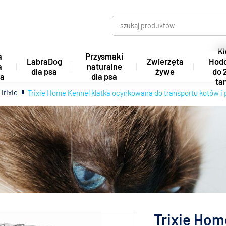
Kl
a
Przysmaki
LabraDog
Zwierzęta
Hod
a
naturalne
dla psa
żywe
do 
ta
dla psa
tan
Trixie
Trixie Home Kennel klatka ocynkowana do transportu kotów i
Trixie Hom